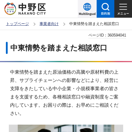
こ
の
ペ
トップページ
事業者向け
中東情勢を踏まえた相談窓口
ー
本
ページID：
360594041
ジ
文
の
中東情勢を踏まえた相談窓口
こ
先
こ
頭
か
で
中東情勢を踏まえた原油価格の高騰や原材料費の上
ら
す
昇、サプライチェーンへの影響などにより、経営に
支障をきたしている中小企業・小規模事業者の皆さ
まを支援するため、各種相談窓口や融資制度をご案
内しています。お困りの際は、お早めにご相談くだ
さい。