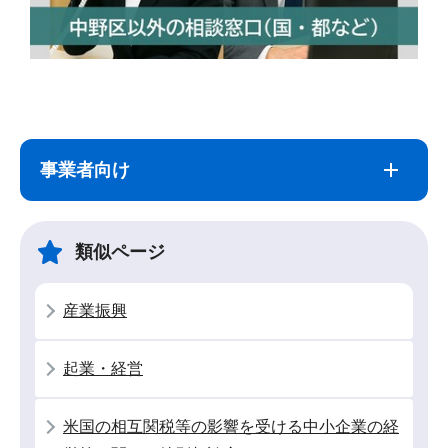
サ
本
ブ
文
ナ
こ
事業者向け
ビ
こ
ゲ
ま
ー
で
類似ページ
シ
ョ
産業振興
ン
こ
起業・経営
こ
か
米国の相互関税等の影響を受ける中小企業の経
ら