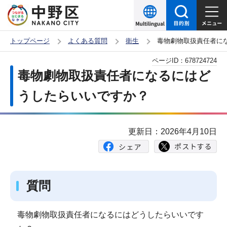
こ
の
ペ
トップページ
よくある質問
衛生
毒物劇物取扱責任者に
ー
本
ページID：
678724724
ジ
文
毒物劇物取扱責任者になるにはど
の
こ
先
うしたらいいですか？
こ
頭
か
で
ら
更新日：2026年4月10日
す
質問
毒物劇物取扱責任者になるにはどうしたらいいです