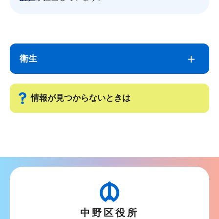
サ
本
ブ
文
衛生
ナ
こ
ビ
こ
ゲ
ま
情報が見つからないときは
ー
で
シ
サ
ョ
ブ
ン
ナ
こ
ビ
こ
ゲ
か
ー
ら
中野区役所
シ