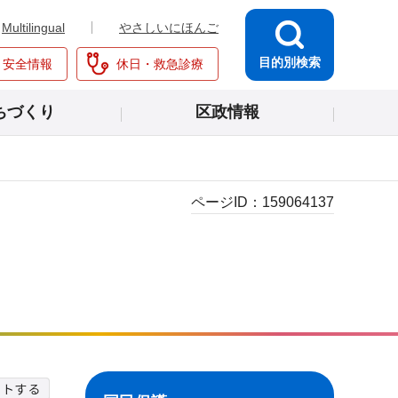
Multilingual
やさしいにほんご
目的別検索
・安全情報
休日・救急診療
ちづくり
区政情報
ページID：
159064137