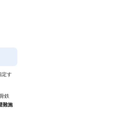
ま
で
指定す
。
骨鉄
避難施