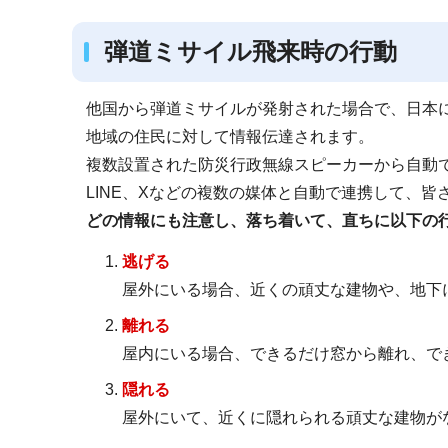
ブ
ナ
弾道ミサイル飛来時の行動
ビ
ゲ
他国から弾道ミサイルが発射された場合で、日本
ー
地域の住民に対して情報伝達されます。
シ
複数設置された防災行政無線スピーカーから自動
ョ
LINE、Xなどの複数の媒体と自動で連携して、
ン
どの情報にも注意し、落ち着いて、直ちに以下の
こ
逃げる
こ
屋外にいる場合、近くの頑丈な建物や、地下
か
ら
離れる
屋内にいる場合、できるだけ窓から離れ、で
隠れる
屋外にいて、近くに隠れられる頑丈な建物が