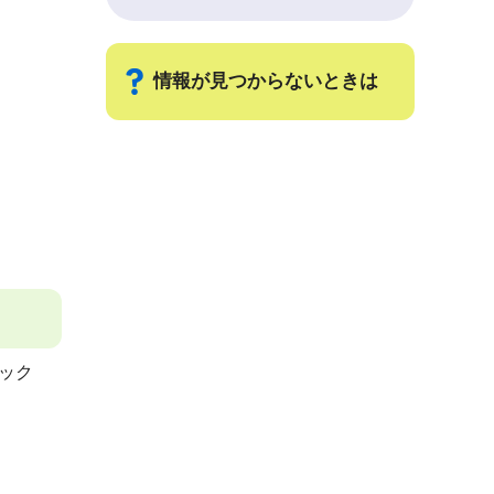
情報が見つからないときは
サ
ブ
ナ
ビ
ゲ
ー
シ
ック
ョ
ン
こ
こ