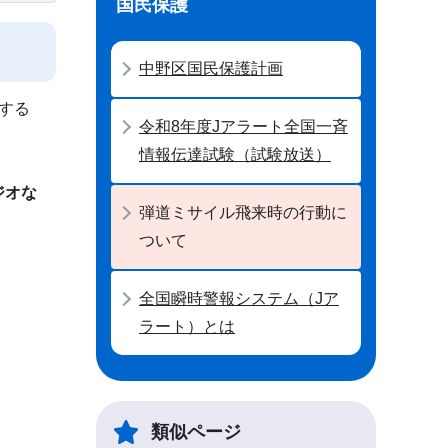
国民保護
中野区国民保護計画
する
令和8年度Jアラート全国一斉
情報伝達試験（試験放送）
、
ジオな
弾道ミサイル飛来時の行動に
ついて
全国瞬時警報システム（Jア
ラート）とは
類似ページ