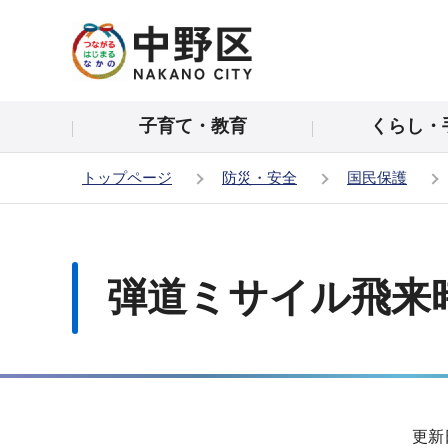
こ
の
ペ
ー
子育て・教育
くらし・
ジ
の
トップページ
防災・安全
国民保護
先
頭
本
で
文
す
こ
弾道ミサイル飛来
こ
か
ら
サ
更新