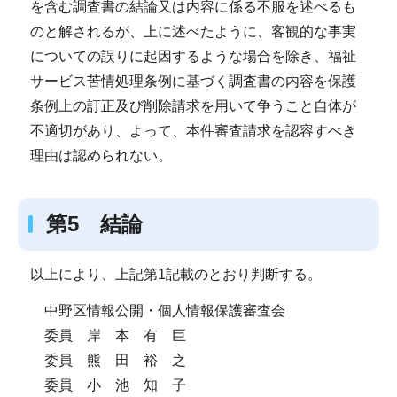
を含む調査書の結論又は内容に係る不服を述べるも
のと解されるが、上に述べたように、客観的な事実
についての誤りに起因するような場合を除き、福祉
サービス苦情処理条例に基づく調査書の内容を保護
条例上の訂正及び削除請求を用いて争うこと自体が
不適切があり、よって、本件審査請求を認容すべき
理由は認められない。
第5 結論
以上により、上記第1記載のとおり判断する。
中野区情報公開・個人情報保護審査会
委員 岸 本 有 巨
委員 熊 田 裕 之
委員 小 池 知 子