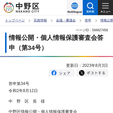
こ
の
ペ
トップページ
区政情報
会議・審議会
答申
情報公
ー
本
ページID：
594827458
ジ
文
情報公開・個人情報保護審査会答
の
こ
先
申（第34号）
こ
頭
か
で
ら
更新日：2023年8月3日
す
答申第34号
令和2年8月12日
中 野 区 長 様
中野区情報公開・個人情報保護審査会