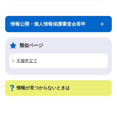
サ
本
ブ
文
情報公開・個人情報保護審査会答申
ナ
こ
ビ
こ
ゲ
ま
類似ページ
ー
で
シ
不服申立て
ョ
ン
こ
こ
情報が見つからないときは
か
ら
サ
ブ