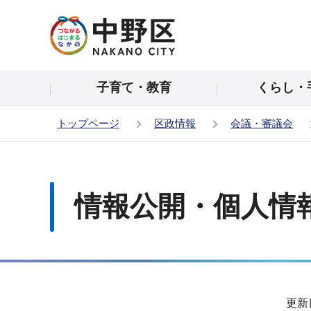
こ
の
ペ
ー
子育て・教育
くらし・
ジ
の
トップページ
区政情報
会議・審議会
先
頭
本
で
文
す
こ
情報公開・個人情
こ
か
ら
サ
更新