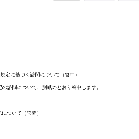
の規定に基づく諮問について（答申）
る下記の諮問について、別紙のとおり答申します。
求について（諮問）