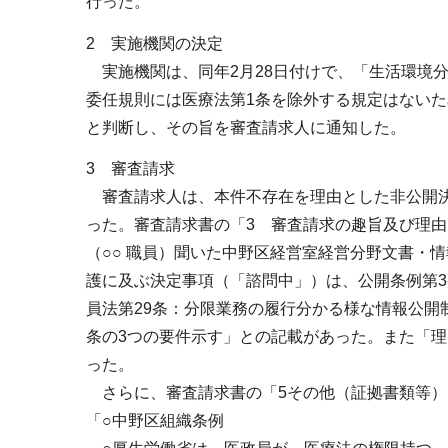
行った。
2 実施機関の決定
実施機関は、同年2月28日付けで、「生活環境
委任規則には医療法第1条を除外する規定はない
と判断し、その旨を審査請求人に通知した。
3 審査請求
審査請求人は、本件不存在を理由とした非公開決
った。審査請求書の「3 審査請求の趣旨及び理由
（○○ 職員）聞いた中野区経営室経営分野文書・
護に及ぶ決定事項（「諮問中」）は、公開条例第
員法第29条：分限業務の履行分かる様な情報公開
条の3つの要件示す」との記載があった。また「理
った。
さらに、審査請求書の「5その他（証拠書類等）
「○中野区組織条例