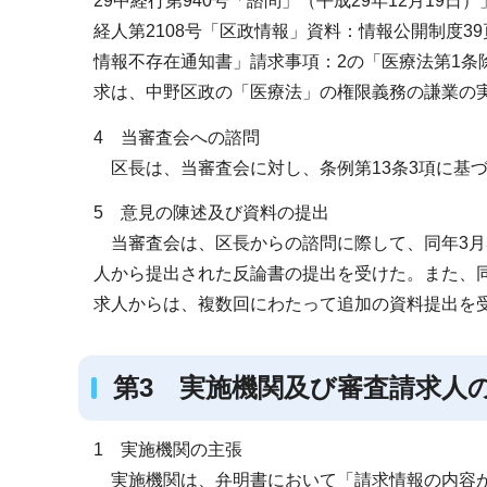
29中経行第940号「諮問」（平成29年12月19
経人第2108号「区政情報」資料：情報公開制度39頁
情報不存在通知書」請求事項：2の「医療法第1条
求は、中野区政の「医療法」の権限義務の謙業の
4 当審査会への諮問
区長は、当審査会に対し、条例第13条3項に基づ
5 意見の陳述及び資料の提出
当審査会は、区長からの諮問に際して、同年3月3
人から提出された反論書の提出を受けた。また、同
求人からは、複数回にわたって追加の資料提出を
第3 実施機関及び審査請求人
1 実施機関の主張
実施機関は、弁明書において「請求情報の内容が