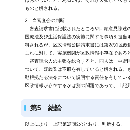
はおかしいこと、あるいは、それが欠如した状態
ものと解される。
2 当審査会の判断
審査請求書に記載されたところや口頭意見陳述の
医療法及び生活保護法の実施に関する事項を担当
料されるが、区政情報公開請求書には第2の1区政
これに対して、実施機関が区政情報不存在である
審査請求人の主張を総合すると、同人は、中野区
ついて、疑義又は不服を有していると解される。
動根拠たる法令について説明する責任を有してい
区政情報が存在するかは別の問題であって、上記
第5 結論
以上により、上記第1記載のとおり、判断する。