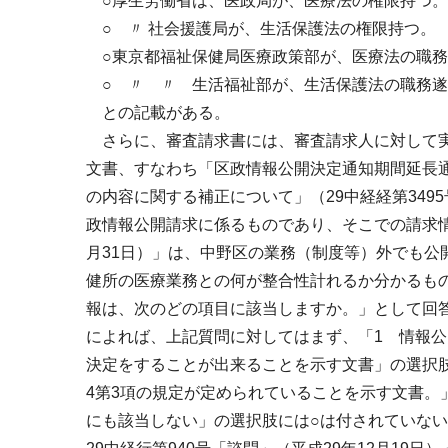
○厚生労働省は、医政局が、医療法の権限持つ。
○ 〃 社会援護局が、生活保護法の権限持つ。
○東京都福祉保健局医療政策部が、医療法の職務
○ 〃 〃 生活福祉部が、生活保護法の職務遂
との記載がある。
さらに、審査請求書には、審査請求人に対して実施
文書、すなわち「区政情報公開決定通知期間延長通
の内容に関する補正について」（29中経経第34
政情報公開請求に係るものであり、そこでの請求情報
月31日）」は、中野区の業務（制度等）外でも公
健所の医療業務との何が整合性計れるか分かるも
報は、次のどの項目に該当しますか。」として回
によれば、上記質問に対してはまず、「1 情報
決定をすることが出来ることを示す文書」の選択肢
4第3項の規定が定められていることを示す文書。
にも該当しない」の選択肢には○は付されていないが