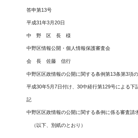
ブ
答申第13号
ナ
ビ
平成31年3月20日
ゲ
中 野 区 長 様
ー
シ
中野区情報公開・個人情報保護審査会
ョ
会 長 佐藤 信行
ン
こ
中野区区政情報の公開に関する条例第13条第3項
こ
平成30年5月7日付け、30中経行第129号によ
か
ら
記
中野区区政情報の公開に関する条例に係る審査請
（以下、別紙のとおり）