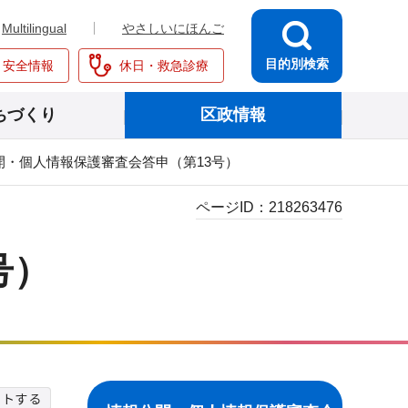
Multilingual
やさしいにほんご
目的別検索
・安全情報
休日・救急診療
ちづくり
区政情報
開・個人情報保護審査会答申（第13号）
ページID：
218263476
号）