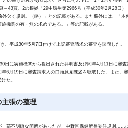
日）」との書き込みがあるほか、さらにその下に「1・2示す根拠 
～43頁。2の根拠「29中環生第2966号（平成30年2月28日
除外欠く規則。（略）」との記載がある。また欄外には、「本
実施機関の有・無の求めである。」等の記載がある。
き、平成30年5月7日付けで上記審査請求の審査を諮問した。
0日に実施機関から提出された弁明書及び同年4月11日に審査
年6月19日に審査請求人の口頭意見陳述を聴取した。また、
受けた。
の主張の整理
一部不明瞭な箇所があったが、中野区保健所長委任規則……