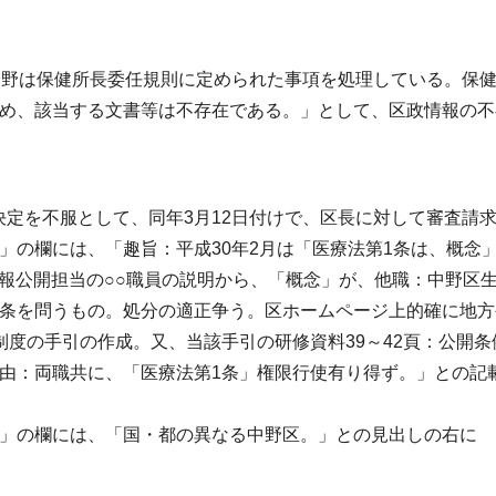
分野は保健所長委任規則に定められた事項を処理している。保
ため、該当する文書等は不存在である。」として、区政情報の不
定を不服として、同年3月12日付けで、区長に対して審査請
」の欄には、「趣旨：平成30年2月は「医療法第1条は、概念
情報公開担当の○○職員の説明から、「概念」が、他職：中野区
3条を問うもの。処分の適正争う。区ホームページ上的確に地方
制度の手引の作成。又、当該手引の研修資料39～42頁：公開条
由：両職共に、「医療法第1条」権限行使有り得ず。」との記
」の欄には、「国・都の異なる中野区。」との見出しの右に