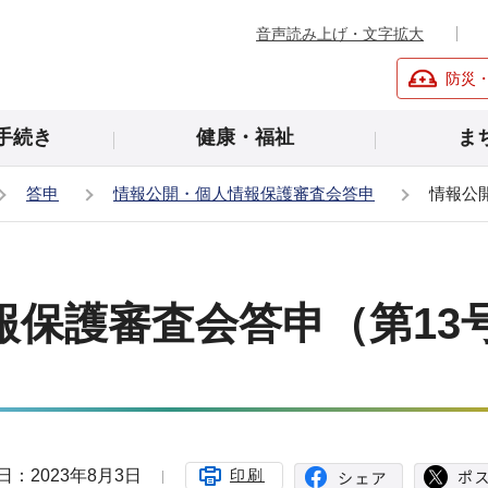
音声読み上げ・文字拡大
防災
手続き
健康・福祉
ま
答申
情報公開・個人情報保護審査会答申
情報公
報保護審査会答申（第13
日：2023年8月3日
印刷