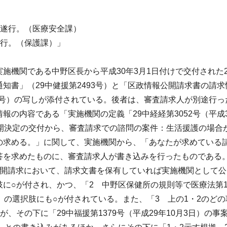
遂行。（医療安全課）
行。（保護課）」
機関である中野区長から平成30年3月1日付けで交付された
知書」（29中健援第2493号）と「区政情報公開請求書の請求
95号）の写しが添付されている。後者は、審査請求人が別途行っ
の内容である「実施機関の定義「29中経経第3052号（平成3
開決定の交付から、審査請求での諮問の案件：生活援護の場合
の求める。」に関して、実施機関から、「あなたが求めている
答を求めたものに、審査請求人が書き込みを行ったものである
公開請求において、請求文書を保有していれば実施機関として公
に○が付され、かつ、「2 中野区保健所の規則等で医療法第
」の選択肢にも○が付されている。また、「3 上の1・2のどの
、その下に「29中福援第1379号（平成29年10月3日）の事