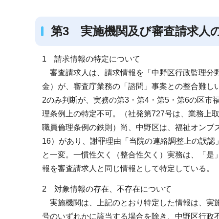
第3 実施機関及び審査請求人
1 請求情報の特定について
審査請求人は、請求情報を「中野区行政監理分野〇
金）が、審査庁業務の「諮問」事案との整合難しい
2のみ判断が、実務の第3・第4・第5・第6の区
理条例上の特定不可。（社発第727号は、業務上
職員倫理条例の鉄則）尚、中野区は、福祉オンブズ
16）があり、謝罪理由「当院の連絡調整上の誤認
と一変。一慣性欠く（整合性欠く）実務は、「是
報を審査請求人と同じ情報として特定している。
2 対象情報の存在、不存在について
実施機関は、上記のとおり特定した情報は、実施
号のいずれかに該当する場合を除き、中野区行政