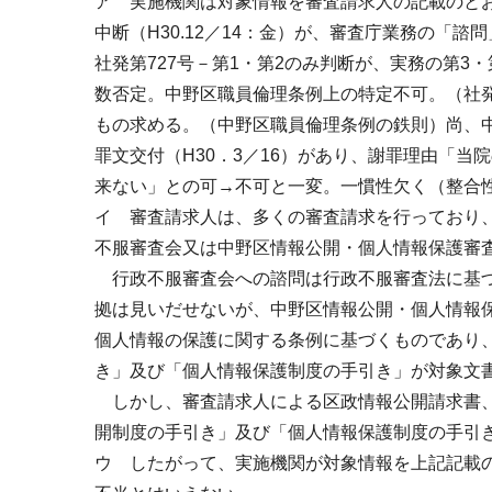
ア 実施機関は対象情報を審査請求人の記載のと
中断（H30.12／14：金）が、審査庁業務の「
社発第727号－第1・第2のみ判断が、実務の第3
数否定。中野区職員倫理条例上の特定不可。（社発
もの求める。（中野区職員倫理条例の鉄則）尚、
罪文交付（H30．3／16）があり、謝罪理由「
来ない」との可→不可と一変。一慣性欠く（整合
イ 審査請求人は、多くの審査請求を行っており
不服審査会又は中野区情報公開・個人情報保護審
行政不服審査会への諮問は行政不服審査法に基づ
拠は見いだせないが、中野区情報公開・個人情報
個人情報の保護に関する条例に基づくものであり
き」及び「個人情報保護制度の手引き」が対象文
しかし、審査請求人による区政情報公開請求書、
開制度の手引き」及び「個人情報保護制度の手引
ウ したがって、実施機関が対象情報を上記記載