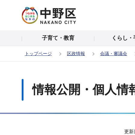
こ
の
ペ
ー
子育て・教育
くらし・
ジ
の
トップページ
区政情報
会議・審議会
先
頭
本
で
文
す
こ
情報公開・個人情
こ
か
ら
サ
更新