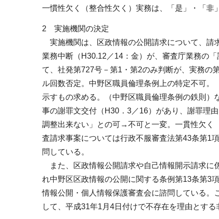
一慣性欠く（整合性欠く）実務は、「是」・「非
2 実施機関の決定
実施機関は、区政情報の公開請求について、請求
業務中断（H30.12／14：金）が、審査庁業務
て、社発第727号－第1・第2のみ判断が、実務の
ル回数否定。中野区職員倫理条例上の特定不可。（
示すもの求める。（中野区職員倫理条例の鉄則）
事の謝罪文交付（H30．3／16）があり、謝罪
調整出来ない」との可→不可と一変。一貫性欠く
査請求事案については行政不服審査法第43条第1
問している。
また、区政情報公開請求や自己情報開示請求に係
れ中野区区政情報の公開に関する条例第13条第3
情報公開・個人情報保護審査会に諮問している。
して、平成31年1月4日付けで不存在を理由とす