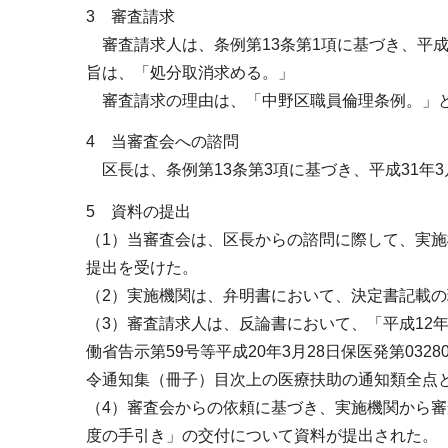
3 審査請求
審査請求人は、条例第13条第1項に基づき、平成
旨は、「処分取消求める。」
審査請求の理由は、「中野区職員倫理条例。」
4 当審査会への諮問
区長は、条例第13条第3項に基づき、平成31年
5 資料の提出
（1）当審査会は、区長からの諮問に際して、実
提出を受けた。
（2）実施機関は、弁明書において、決定書記載
（3）審査請求人は、反論書において、「平成12年1
働省告示第59号等平成20年3月28日保医発第03
令通知集（冊子）目次上の医療扶助の通知類全点
（4）審査会からの依頼に基づき、実施機関から
度の手引き」の交付について資料が提出された。