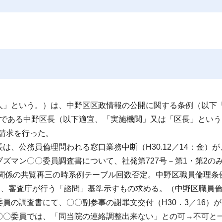
」という。）は、中野区区政情報の公開に関する条例（以下
関である中野区長（以下適宜、「実施機関」又は「区長」という
開請求を行った。
、公務員倫理問われる窓口業務中断（H30.12／14：金）が
ズマン〇〇委員調査書について、社発第727号－第1・第2の
所関係の共覧再三の時系例テーブル回数否定。中野区職員倫理条
為、審査庁が行う「諮問」基準示すもの求める。（中野区職員
員の調査書にて、〇〇副参事の謝罪文交付（H30．3／16）が
〇〇委員では、「同当院の連絡調整出来ない」との可→不可と