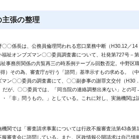
の主張の整理
〇係長は、公務員倫理問われる窓口業務中断（H30.12／14
福祉オンブズマン〇〇委員調査書について、社発第727号－第
市福祉事務所関係の共覧再三の時系例テーブル回数否定。中野区
取得）その為、審査庁が行う「諮問」基準示すもの求める。（
マン〇〇委員の調査書にて、〇〇副参事の謝罪文交付（H30．
」だが、〇〇委員では、「同当院の連絡調整出来ない」との可
」・「非」問うもの。」としている。これに対し、実施機関は
機関では「審査請求事案については行政不服審査法第43条第
不服審査会に諮問している。また、区政情報公開請求は自己情