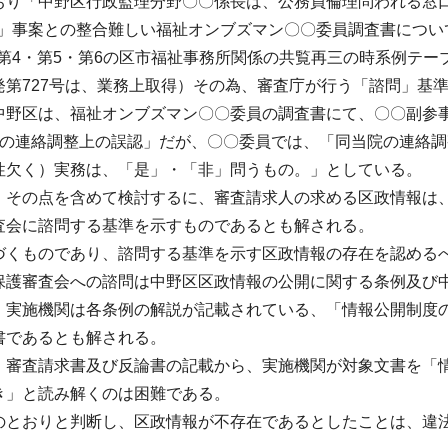
おり「中野区行政監理分野〇〇係長は、公務員倫理問われる窓
諮問」事案との整合難しい福祉オンブズマン〇〇委員調査書につい
・第4・第5・第6の区市福祉事務所関係の共覧再三の時系例テー
第727号は、業務上取得）その為、審査庁が行う「諮問」基
中野区は、福祉オンブズマン〇〇委員の調査書にて、〇〇副参
当院の連絡調整上の誤認」だが、〇〇委員では、「同当院の連絡
性欠く）実務は、「是」・「非」問うもの。」としている。
、その点を含めて検討するに、審査請求人の求める区政情報は
査会に諮問する基準を示すものであるとも解される。
くものであり、諮問する基準を示す区政情報の存在を認める
保護審査会への諮問は中野区区政情報の公開に関する条例及び
、実施機関は各条例の解説が記載されている、「情報公開制度
書であるとも解される。
審査請求書及び反論書の記載から、実施機関が対象文書を「
き」と読み解くのは困難である。
のとおりと判断し、区政情報が不存在であるとしたことは、違