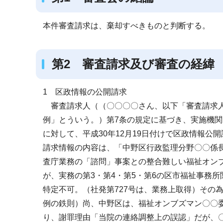
本件審査請求は、棄却すべきものと判断する。
第2 審査請求及び審査の経緯
1 区政情報の公開請求
審査請求人（（〇〇〇〇さん、以下「審査請求人
例」とういう。）第7条の規定に基づき、実施機
に対して、平成30年12月19日付けで区政情報公
請求情報の内容は、「中野区行政監理分野〇〇係長は
査庁業務の「諮問」事案との整合難しい福祉オンブ
が、実務の第3・第4・第5・第6の区市福祉事務
特定不可。（社発第727号は、業務上取得）その
例の鉄則）尚、中野区は、福祉オンブズマン〇〇委
り、謝罪理由「当院の連絡調整上の誤認」だが、