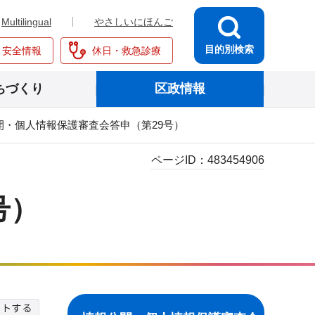
Multilingual
やさしいにほんご
目的別検索
・安全情報
休日・救急診療
ちづくり
区政情報
開・個人情報保護審査会答申（第29号）
ページID：
483454906
号）