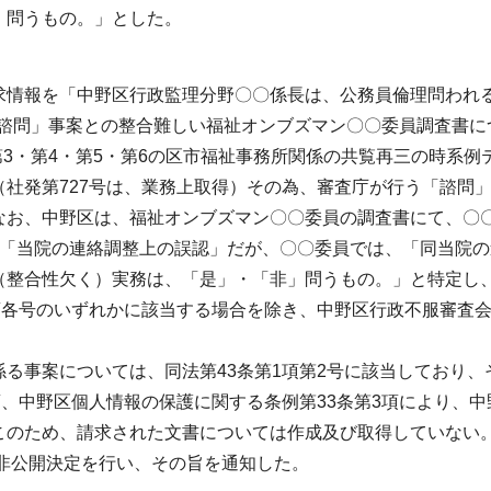
」問うもの。」とした。
情報を「中野区行政監理分野〇〇係長は、公務員倫理問われ
の「諮問」事案との整合難しい福祉オンブズマン〇〇委員調査書に
第3・第4・第5・第6の区市福祉事務所関係の共覧再三の時系例
社発第727号は、業務上取得）その為、審査庁が行う「諮問
なお、中野区は、福祉オンブズマン〇〇委員の調査書にて、〇
理由「当院の連絡調整上の誤認」だが、〇〇委員では、「同当院
（整合性欠く）実務は、「是」・「非」問うもの。」と特定し
項各号のいずれかに該当する場合を除き、中野区行政不服審査
る事案については、同法第43条第1項第2号に該当しており、
項、中野区個人情報の保護に関する条例第33条第3項により、中
このため、請求された文書については作成及び取得していない
る非公開決定を行い、その旨を通知した。