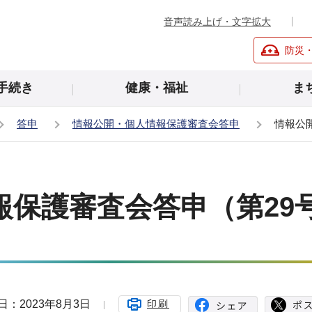
音声読み上げ・文字拡大
防災
手続き
健康・福祉
ま
答申
情報公開・個人情報保護審査会答申
情報公
報保護審査会答申（第29
日：2023年8月3日
印刷