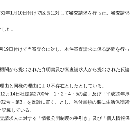
31年1月10日付けで区長に対して審査請求を行った。審査請求
とした。
3月19日付けで当審査会に対し、本件審査請求に係る諮問を行っ
施機関から提出された弁明書及び審査請求人から提出された反論
の理由と同様の理由により不存在としたとしている。
2月14日社援第2700号－1・2・4・5の点」及び「平成20年
28002号－第3」を反論に置く、とし、添付書類の欄に生活保護
と記載している。
審査請求人に対する「情報公開制度の手引き」及び「個人情報保