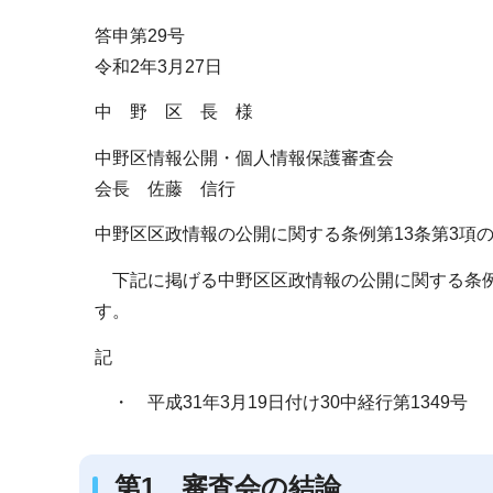
ブ
答申第29号
ナ
令和2年3月27日
ビ
ゲ
中 野 区 長 様
ー
中野区情報公開・個人情報保護審査会
シ
会長 佐藤 信行
ョ
ン
中野区区政情報の公開に関する条例第13条第3項
こ
下記に掲げる中野区区政情報の公開に関する条例
こ
す。
か
ら
記
・ 平成31年3月19日付け30中経行第1349号
第1 審査会の結論