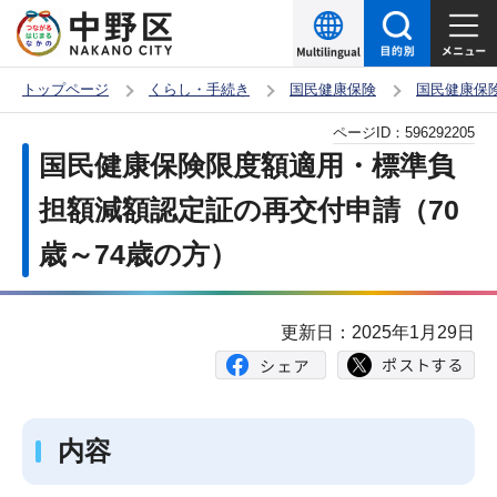
こ
の
ペ
トップページ
くらし・手続き
国民健康保険
国民健康保
ー
本
ページID：
596292205
ジ
文
国民健康保険限度額適用・標準負
の
こ
先
担額減額認定証の再交付申請（70
こ
頭
歳～74歳の方）
か
で
ら
す
更新日：2025年1月29日
内容