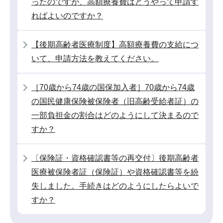
ったのですが、高額療養費はどうやって申請す
ン
ればよいのですか？
こ
こ
【後期高齢者医療制度】高額療養費の支給につ
か
いて、申請方法を教えてください。
ら
［70歳から74歳の国保加入者］70歳から74歳
の国民健康保険被保険者（旧高齢受給者証）の
一部負担金の割合はどのようにして決まるので
すか？
〔保険証・資格確認書等の再交付〕後期高齢者
医療被保険者証（保険証）や資格確認書等を紛
失しました。手続きはどのようにしたらよいで
すか？