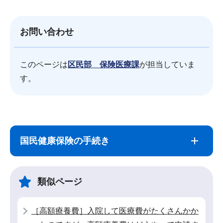
お問い合わせ
このページは
区民部 保険医療課
が担当していま
す。
サ
本
ブ
文
国民健康保険の手続き
ナ
こ
ビ
こ
ゲ
ま
類似ページ
ー
で
シ
［高額療養費］入院して医療費がたくさんかか
ョ