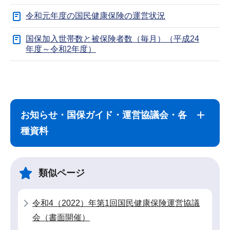
令和元年度の国民健康保険の運営状況
国保加入世帯数と被保険者数（毎月）（平成24
年度～令和2年度）
サ
本
ブ
文
ナ
こ
お知らせ・国保ガイド・運営協議会・各
ビ
こ
種資料
ゲ
ま
ー
で
シ
類似ページ
ョ
ン
令和4（2022）年第1回国民健康保険運営協議
こ
会（書面開催）
こ