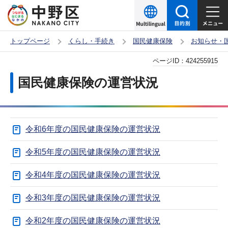
こ
の
ペ
トップページ
くらし・手続き
国民健康保険
お知らせ・
ー
本
ページID：
424255915
ジ
文
の
国民健康保険の運営状況
こ
先
こ
頭
か
で
令和6年度の国民健康保険の運営状況
ら
す
令和5年度の国民健康保険の運営状況
令和4年度の国民健康保険の運営状況
令和3年度の国民健康保険の運営状況
令和2年度の国民健康保険の運営状況