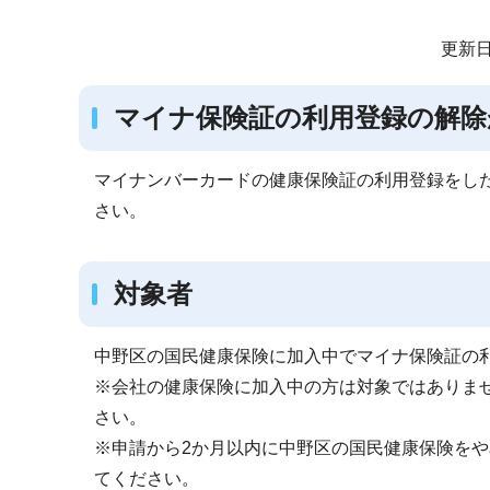
サ
更新日
ブ
ナ
マイナ保険証の利用登録の解除
ビ
ゲ
マイナンバーカードの健康保険証の利用登録をし
ー
さい。
シ
ョ
ン
対象者
こ
こ
中野区の国民健康保険に加入中でマイナ保険証の
か
※会社の健康保険に加入中の方は対象ではありま
ら
さい。
※申請から2か月以内に中野区の国民健康保険を
てください。