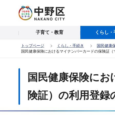
こ
の
ペ
ー
子育て・教育
くらし・
ジ
の
トップページ
くらし・手続き
国民健康
先
国民健康保険におけるマイナンバーカードの保険証（
頭
で
本
す
文
国民健康保険にお
こ
こ
か
険証）の利用登録
ら