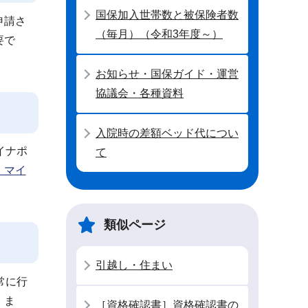
国保加入世帯数と被保険者数
申請さ
（毎月）（令和3年度～）
要で
お知らせ・国保ガイド・運営
協議会・各種資料
入院時の差額ベッド代につい
イナポ
て
：マイ
類似ページ
引越し・住まい
常に行
。ま
［資格確認書］資格確認書の