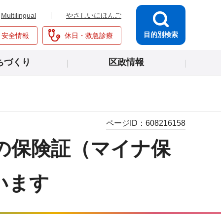
Multilingual
やさしいにほんご
目的別検索
・安全情報
休日・救急診療
ちづくり
区政情報
ページID：
608216158
の保険証（マイナ保
います