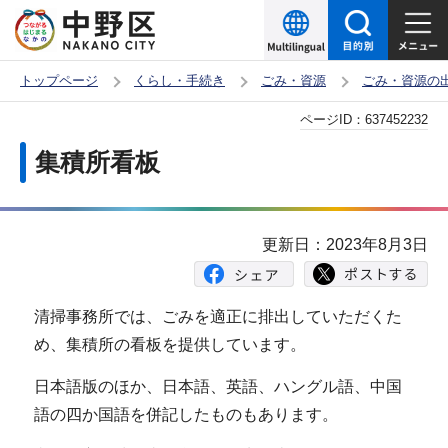
こ
の
ペ
トップページ
くらし・手続き
ごみ・資源
ごみ・資源の
ー
本
ページID：
637452232
ジ
文
の
集積所看板
こ
先
こ
頭
か
で
更新日：2023年8月3日
ら
す
清掃事務所では、ごみを適正に排出していただくた
め、集積所の看板を提供しています。
日本語版のほか、日本語、英語、ハングル語、中国
語の四か国語を併記したものもあります。