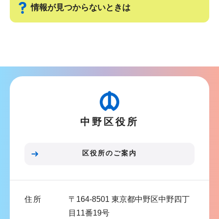
ゲ
ま
情報が見つからないときは
ー
で
シ
サ
ョ
ブ
ン
ナ
こ
ビ
こ
ゲ
か
ー
ら
中野区役所
シ
ョ
ン
区役所のご案内
こ
こ
ま
住所
〒164-8501 東京都中野区中野四丁
で
目11番19号