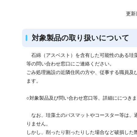
サ
更新
ブ
ナ
対象製品の取り扱いについて
ビ
ゲ
ー
石綿（アスベスト）を含有した可能性のある珪藻
シ
等の問い合わせ窓口にご連絡ください。
ョ
ごみ処理施設の近隣住民の方や、従事する職員及
ン
ます。
こ
こ
○対象製品及び問い合わせ窓口等、詳細ににつき
か
ら
なお、珪藻土のバスマットやコースター等は、通
りません。
しかし、削ったり割ったりした場合など破損した