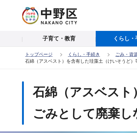
こ
の
ペ
ー
子育て・教育
くらし・
ジ
の
トップページ
くらし・手続き
ごみ・資
先
石綿（アスベスト）を含有した珪藻土（けいそうど）
頭
で
本
す
文
石綿（アスベスト
こ
こ
か
ごみとして廃棄し
ら