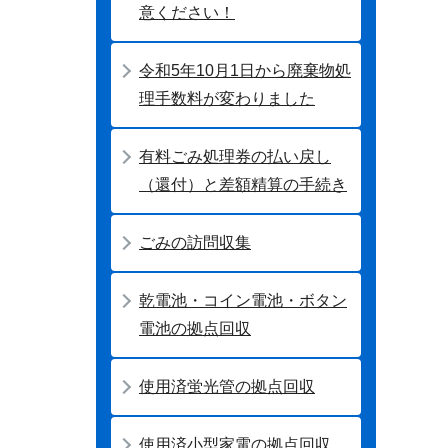
意ください！
令和5年10月1日から廃棄物処
理手数料が変わりました
有料ごみ処理券の払い戻し
（還付）と差額精算の手続き
ごみの訪問収集
乾電池・コイン電池・ボタン
電池の拠点回収
使用済蛍光管の拠点回収
使用済小型家電の拠点回収