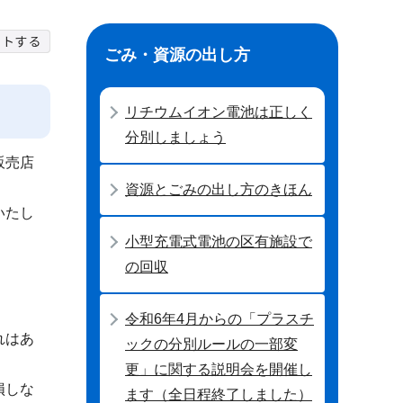
ごみ・資源の出し方
リチウムイオン電池は正しく
分別しましょう
販売店
資源とごみの出し方のきほん
いたし
小型充電式電池の区有施設で
の回収
令和6年4月からの「プラスチ
れはあ
ックの分別ルールの一部変
更」に関する説明会を開催し
損しな
ます（全日程終了しました）