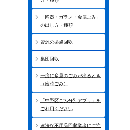
方・種類
「陶器・ガラス・金属ごみ」
の出し方・種類
資源の拠点回収
集団回収
一度に多量のごみが出るとき
（臨時ごみ）
「中野区ごみ分別アプリ」を
ご利用ください
違法な不用品回収業者にご注