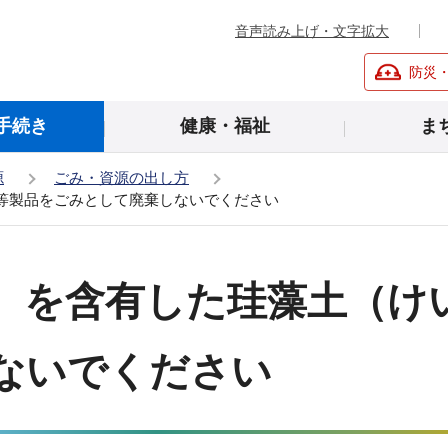
音声読み上げ・文字拡大
防災
手続き
健康・福祉
ま
源
ごみ・資源の出し方
等製品をごみとして廃棄しないでください
）を含有した珪藻土（け
ないでください