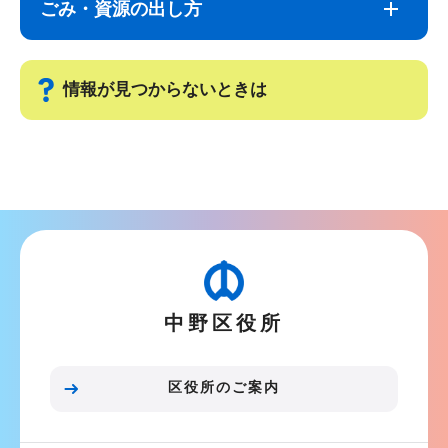
ごみ・資源の出し方
ナ
こ
ビ
こ
ゲ
ま
情報が見つからないときは
ー
で
シ
サ
ョ
ブ
ン
ナ
こ
ビ
こ
ゲ
か
ー
ら
中野区役所
シ
ョ
ン
区役所のご案内
こ
こ