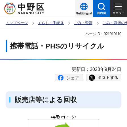
こ
の
ペ
トップページ
くらし・手続き
ごみ・資源
ごみ・資源の
ー
本
ページID：
921919110
ジ
文
の
携帯電話・PHSのリサイクル
こ
先
こ
頭
か
で
更新日：2023年9月24日
ら
す
販売店等による回収