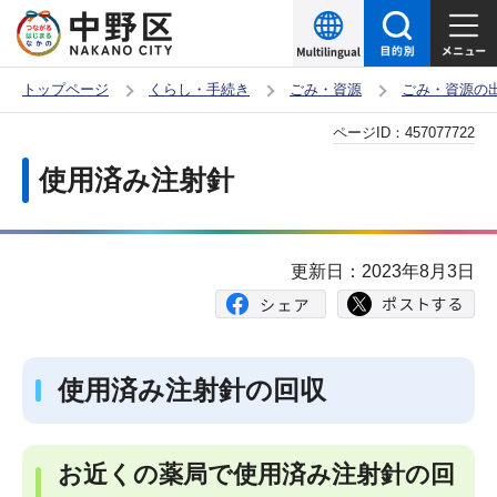
こ
の
ペ
トップページ
くらし・手続き
ごみ・資源
ごみ・資源の
ー
本
ページID：
457077722
ジ
文
の
使用済み注射針
こ
先
こ
頭
か
で
更新日：2023年8月3日
ら
す
使用済み注射針の回収
お近くの薬局で使用済み注射針の回