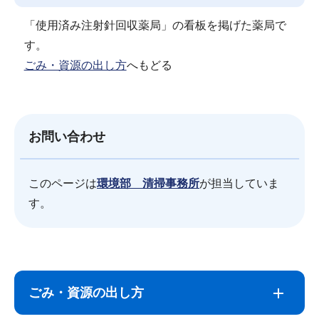
「使用済み注射針回収薬局」の看板を掲げた薬局で
す。
ごみ・資源の出し方
へもどる
お問い合わせ
このページは
環境部 清掃事務所
が担当していま
す。
サ
本
ブ
文
ごみ・資源の出し方
ナ
こ