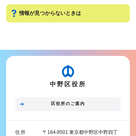
ビ
こ
ゲ
ま
情報が見つからないときは
ー
で
シ
サ
ョ
ブ
ン
ナ
こ
ビ
こ
ゲ
か
ー
ら
中野区役所
シ
ョ
ン
区役所のご案内
こ
こ
ま
住所
〒164-8501 東京都中野区中野四丁
で