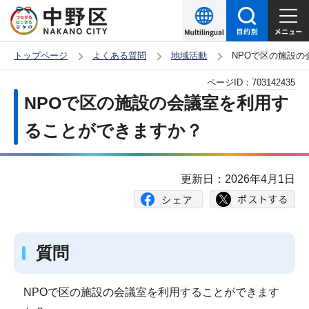
こ
の
ペ
トップページ
よくある質問
地域活動
NPOで区の施設
ー
本
ページID：
703142435
ジ
文
NPOで区の施設の会議室を利用す
の
こ
先
ることができますか？
こ
頭
か
で
ら
更新日：2026年4月1日
す
質問
NPOで区の施設の会議室を利用することができます