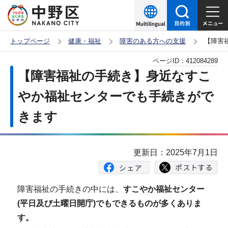
こ
の
ペ
トップページ
健康・福祉
障害のある方への支援
【障害
ー
本
ページID：
412084289
ジ
文
【障害福祉の手続き】身近なすこ
の
こ
先
やか福祉センターでも手続きがで
こ
頭
きます
か
で
ら
す
更新日：2025年7月1日
障害福祉の手続きの中には、
すこやか福祉センター
(平日及び土曜日開庁)でもできるものが多くありま
す。