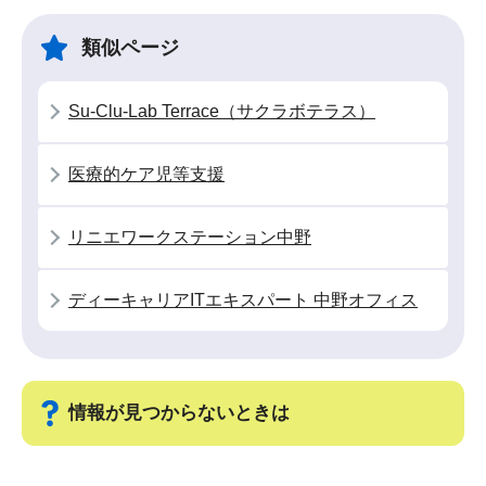
ビ
こ
ゲ
ま
類似ページ
ー
で
シ
Su-Clu-Lab Terrace（サクラボテラス）
ョ
ン
医療的ケア児等支援
こ
こ
リニエワークステーション中野
か
ら
ディーキャリアITエキスパート 中野オフィス
情報が見つからないときは
サ