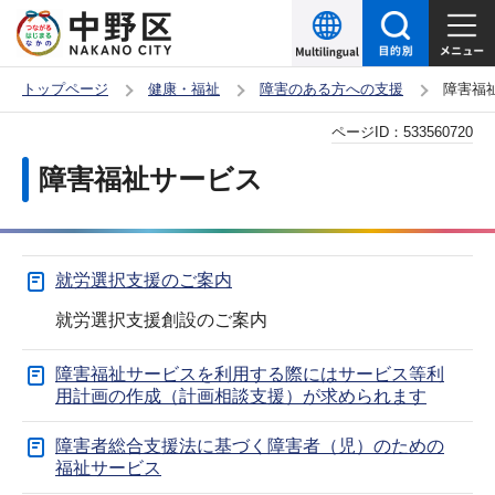
こ
の
ペ
トップページ
健康・福祉
障害のある方への支援
障害福
ー
本
ページID：
533560720
ジ
文
の
障害福祉サービス
こ
先
こ
頭
か
で
就労選択支援のご案内
ら
す
就労選択支援創設のご案内
障害福祉サービスを利用する際にはサービス等利
用計画の作成（計画相談支援）が求められます
障害者総合支援法に基づく障害者（児）のための
福祉サービス