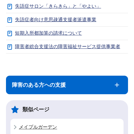
失語症サロン「きらきら」と「やよい」
失語症者向け意思疎通支援者派遣事業
短期入所都加算の請求について
障害者総合支援法の障害福祉サービス提供事業者
サ
本
ブ
文
ナ
こ
障害のある方への支援
ビ
こ
ゲ
ま
ー
で
類似ページ
シ
ョ
メイプルガーデン
ン