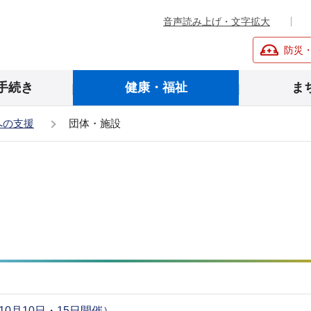
音声読み上げ・文字拡大
防災
手続き
健康・福祉
ま
への支援
団体・施設
0月10日・15日開催）