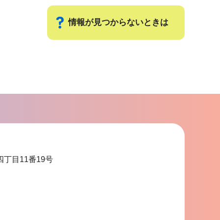
情報が見つからないときは
サ
ブ
ナ
ビ
ゲ
ー
シ
ョ
四丁目11番19号
ン
こ
こ
ま