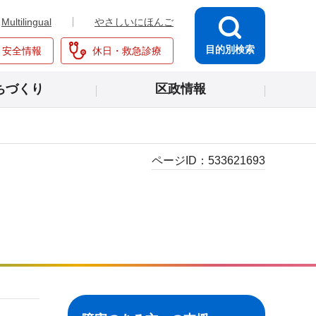
Multilingual
やさしいにほんご
目的別検索
・安全情報
休日・救急診療
ちづくり
区政情報
ページID：
533621693