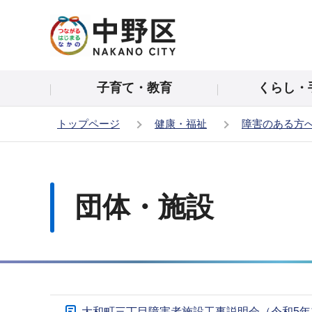
こ
の
ペ
ー
子育て・教育
くらし・
ジ
の
トップページ
健康・福祉
障害のある方
先
頭
本
で
文
す
こ
団体・施設
こ
か
ら
サ
大和町三丁目障害者施設工事説明会（令和5年1