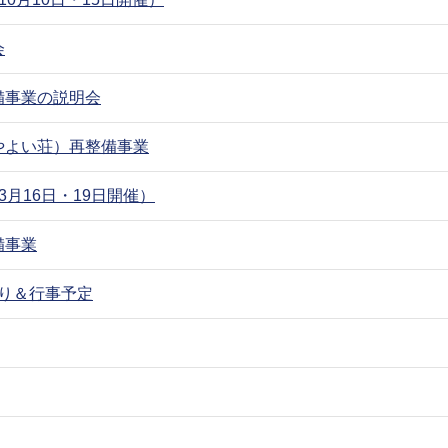
会
備事業の説明会
やよい荘）再整備事業
月16日・19日開催）
備事業
より＆行事予定