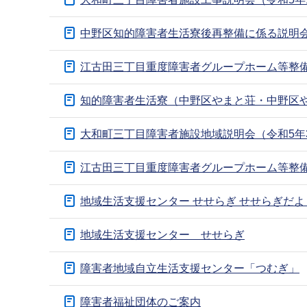
ブ
ナ
中野区知的障害者生活寮後再整備に係る説明
ビ
ゲ
江古田三丁目重度障害者グループホーム等整
ー
知的障害者生活寮（中野区やまと荘・中野区
シ
ョ
大和町三丁目障害者施設地域説明会（令和5年3
ン
こ
江古田三丁目重度障害者グループホーム等整
こ
か
地域生活支援センター せせらぎ せせらぎだ
ら
地域生活支援センター せせらぎ
障害者地域自立生活支援センター「つむぎ」
障害者福祉団体のご案内