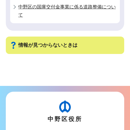
ら
中野区の国庫交付金事業に係る道路整備につい
て
情報が見つからないときは
サ
ブ
ナ
ビ
ゲ
ー
シ
中野区役所
ョ
ン