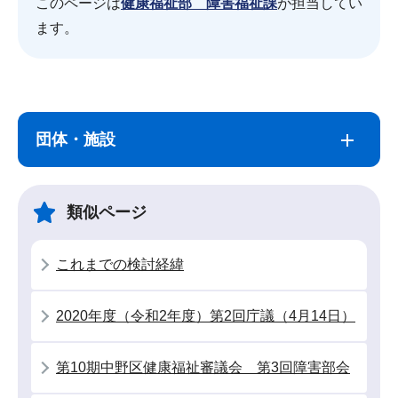
このページは
健康福祉部 障害福祉課
が担当してい
ます。
サ
本
ブ
文
団体・施設
ナ
こ
ビ
こ
ゲ
ま
類似ページ
ー
で
シ
これまでの検討経緯
ョ
ン
2020年度（令和2年度）第2回庁議（4月14日）
こ
こ
第10期中野区健康福祉審議会 第3回障害部会
か