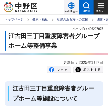
こ
の
ペ
トップページ
健康・福祉
障害のある方への支援
団体・
ー
本
ページID：
406227975
ジ
文
江古田三丁目重度障害者グループ
の
こ
先
ホーム等整備事業
こ
頭
か
で
ら
更新日：2025年1月7日
す
江古田三丁目重度障害者グルー
プホーム等施設について