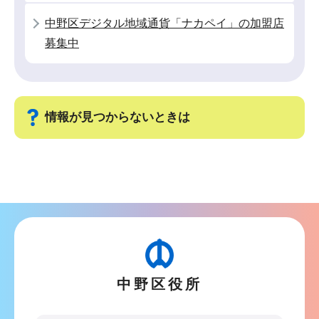
中野区デジタル地域通貨「ナカペイ」の加盟店
募集中
情報が見つからないときは
サ
ブ
ナ
ビ
ゲ
ー
中野区役所
シ
ョ