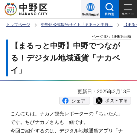
こ
の
ペ
トップページ
中野区公式観光サイト「まるっと中野」
【まる
ー
本
ページID：
194616596
ジ
文
【まるっと中野】中野でつなが
の
こ
先
る！デジタル地域通貨「ナカペ
こ
頭
イ」
か
で
ら
す
更新日：2025年3月13日
こんにちは。ナカノ観光レポーターの「ちいたん」
です。ちびナカノさんも一緒です。
今回ご紹介するのは、デジタル地域通貨アプリ「ナ