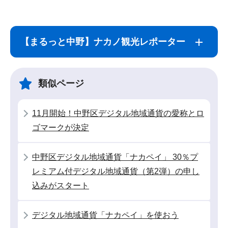
サ
本
ブ
文
【まるっと中野】ナカノ観光レポーター
ナ
こ
ビ
こ
ゲ
ま
類似ページ
ー
で
シ
11月開始！中野区デジタル地域通貨の愛称とロ
ョ
ゴマークが決定
ン
こ
中野区デジタル地域通貨「ナカペイ」 30％プ
こ
レミアム付デジタル地域通貨（第2弾）の申し
か
込みがスタート
ら
デジタル地域通貨「ナカペイ」を使おう