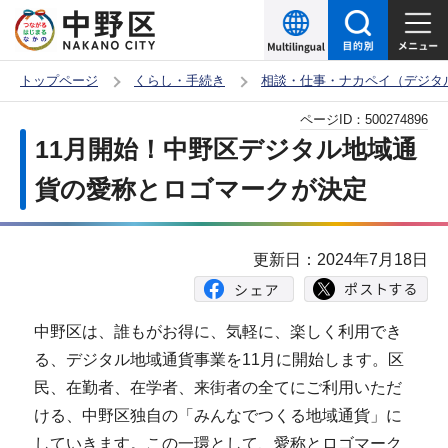
こ
の
ペ
トップページ
くらし・手続き
相談・仕事・ナカペイ（デジタ
ー
本
ページID：
500274896
ジ
文
11月開始！中野区デジタル地域通
の
こ
先
貨の愛称とロゴマークが決定
こ
頭
か
で
ら
更新日：2024年7月18日
す
中野区は、誰もがお得に、気軽に、楽しく利用でき
る、デジタル地域通貨事業を11月に開始します。区
民、在勤者、在学者、来街者の全てにご利用いただ
ける、中野区独自の「みんなでつくる地域通貨」に
していきます。この一環として、愛称とロゴマーク