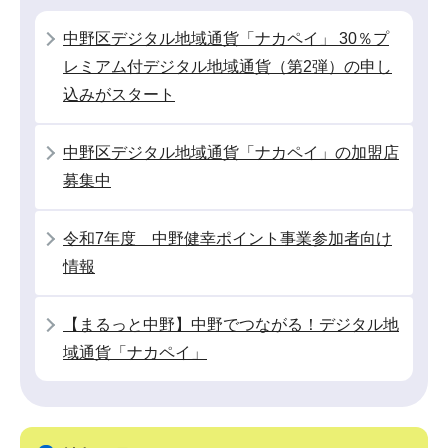
ー
で
シ
中野区デジタル地域通貨「ナカペイ」 30％プ
ョ
レミアム付デジタル地域通貨（第2弾）の申し
ン
込みがスタート
こ
こ
中野区デジタル地域通貨「ナカペイ」の加盟店
か
募集中
ら
令和7年度 中野健幸ポイント事業参加者向け
情報
【まるっと中野】中野でつながる！デジタル地
域通貨「ナカペイ」