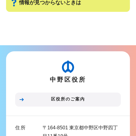
情報が見つからないときは
サ
ブ
ナ
ビ
ゲ
ー
シ
中野区役所
ョ
ン
こ
区役所のご案内
こ
ま
で
住所
〒164-8501 東京都中野区中野四丁