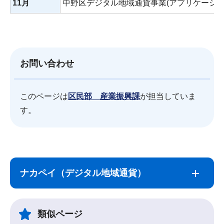
11月
中野区デジタル地域通貨事業(アプリケーショ
お問い合わせ
このページは
区民部 産業振興課
が担当していま
す。
サ
本
ブ
文
ナカペイ（デジタル地域通貨）
ナ
こ
ビ
こ
ゲ
ま
類似ページ