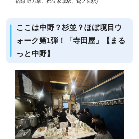
宿線 野方駅、都立家政駅、鷺ノ宮駅)
ここは中野？杉並？ほぼ境目ウ
ォーク第1弾！「寺田屋」【まる
っと中野】