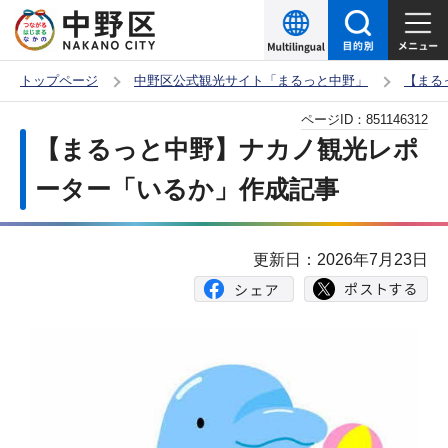
こ
の
ペ
トップページ
中野区公式観光サイト「まるっと中野」
【まる
ー
本
ページID：
851146312
ジ
文
【まるっと中野】ナカノ観光レポ
の
こ
先
ーター「いるか」作成記事
こ
頭
か
で
ら
更新日：2026年7月23日
す