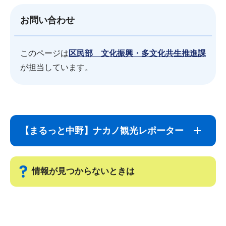
お問い合わせ
このページは
区民部 文化振興・多文化共生推進課
が担当しています。
サ
本
ブ
文
【まるっと中野】ナカノ観光レポーター
ナ
こ
ビ
こ
ゲ
ま
情報が見つからないときは
ー
で
シ
サ
ョ
ブ
ン