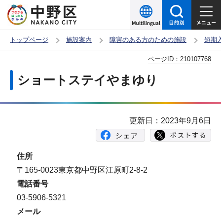
こ
の
ペ
トップページ
施設案内
障害のある方のための施設
短期
ー
本
ページID：
210107768
ジ
文
の
ショートステイやまゆり
こ
先
こ
頭
か
で
更新日：2023年9月6日
ら
す
住所
〒165-0023東京都中野区江原町2-8-2
電話番号
03-5906-5321
メール