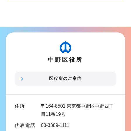
シ
サ
ョ
ブ
ン
ナ
こ
ビ
こ
ゲ
か
ー
ら
中野区役所
シ
ョ
ン
区役所のご案内
こ
こ
ま
住所
〒164-8501 東京都中野区中野四丁
で
目11番19号
代表電話
03-3389-1111