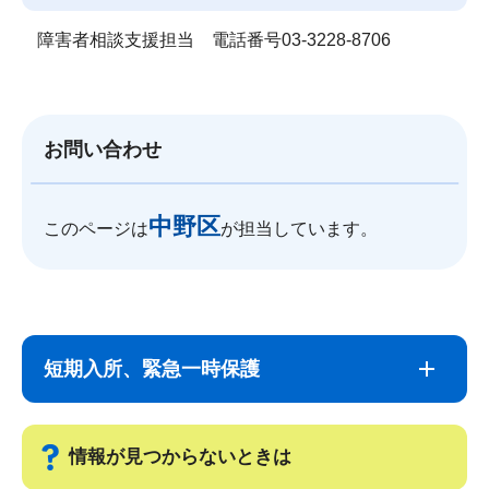
障害者相談支援担当 電話番号03-3228-8706
お問い合わせ
中野区
このページは
が担当しています。
サ
本
ブ
文
短期入所、緊急一時保護
ナ
こ
ビ
こ
ゲ
ま
情報が見つからないときは
ー
で