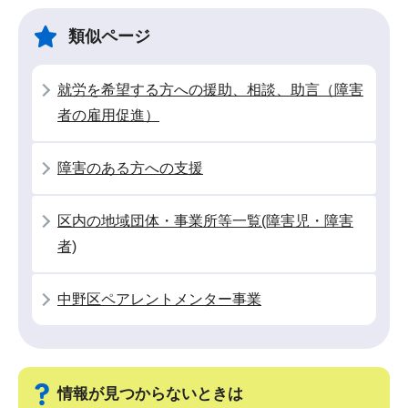
ゲ
ま
ー
で
類似ページ
シ
ョ
就労を希望する方への援助、相談、助言（障害
ン
者の雇用促進）
こ
こ
障害のある方への支援
か
ら
区内の地域団体・事業所等一覧(障害児・障害
者)
中野区ペアレントメンター事業
情報が見つからないときは