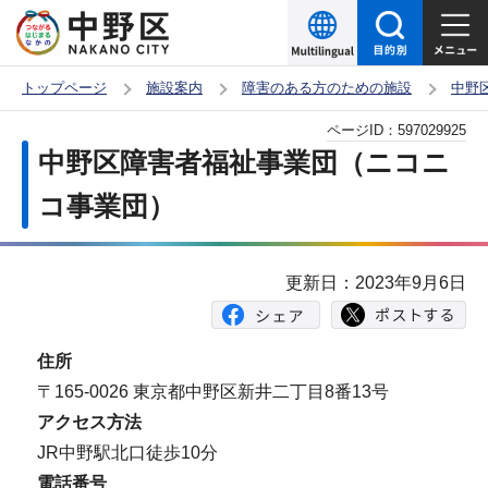
こ
の
ペ
トップページ
施設案内
障害のある方のための施設
中野
ー
本
ページID：
597029925
ジ
文
中野区障害者福祉事業団（ニコニ
の
こ
先
コ事業団）
こ
頭
か
で
ら
更新日：2023年9月6日
す
住所
〒165-0026 東京都中野区新井二丁目8番13号
アクセス方法
JR中野駅北口徒歩10分
電話番号