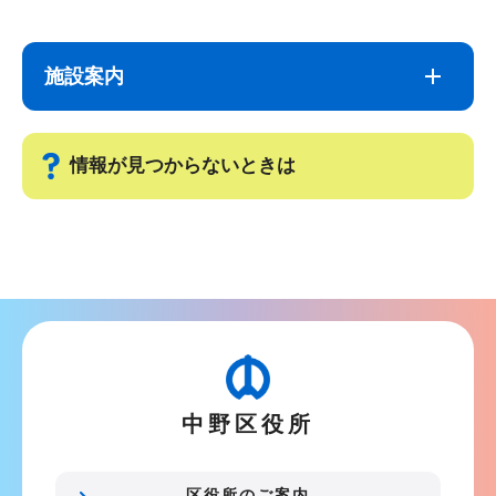
ブ
文
ナ
こ
施設案内
ビ
こ
ゲ
ま
ー
で
情報が見つからないときは
シ
ョ
サ
ン
ブ
こ
ナ
こ
ビ
か
ゲ
ら
ー
中野区役所
シ
ョ
ン
区役所のご案内