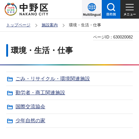
こ
の
ペ
トップページ
施設案内
環境・生活・仕事
ー
本
ページID：
630020082
ジ
文
の
環境・生活・仕事
こ
先
こ
頭
か
で
ごみ・リサイクル・環境関連施設
ら
す
勤労者・商工関連施設
国際交流協会
少年自然の家
サ
本