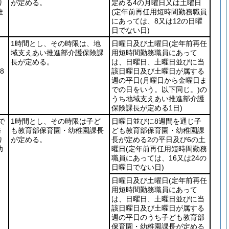
り
が定める。
定める4の月曜日又は土曜日
推
(定年前再任用短時間勤務職員
にあっては、8又は12の日曜
日でない日)
1時間とし、その時限は、地
日曜日及び土曜日
(定年前再任
域支えあい推進部介護保険課
用短時間勤務職員にあって
長が定める。
は、日曜日、土曜日並びに当
8
該日曜日及び土曜日が属する
週の平日
(月曜日から金曜日ま
での日をいう。以下同じ。)
の
うち地域支えあい推進部介護
保険課長が定める1日)
で
1時間とし、その時限は子ど
日曜日並びに8週間を通じ子
務
も教育部保育園・幼稚園課長
ども教育部保育園・幼稚園課
り
が定める。
長が定める2の平日及び6の土
幼
曜日
(定年前再任用短時間勤務
職員にあっては、16又は24の
日曜日でない日)
日曜日及び土曜日
(定年前再任
用短時間勤務職員にあって
は、日曜日、土曜日並びに当
該日曜日及び土曜日が属する
週の平日のうち子ども教育部
保育園・幼稚園課長が定める