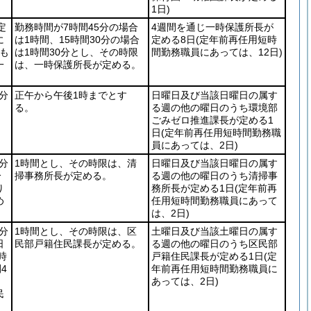
1日)
定
勤務時間が7時間45分の場合
4週間を通じ一時保護所長が
に
は1時間、15時間30分の場合
定める8日
(定年前再任用短時
も
は1時間30分とし、その時限
間勤務職員にあっては、12日)
一
は、一時保護所長が定める。
5分
正午から午後1時までとす
日曜日及び当該日曜日の属す
る。
る週の他の曜日のうち環境部
ごみゼロ推進課長が定める1
日
(定年前再任用短時間勤務職
員にあっては、2日)
5分
1時間とし、その時限は、清
日曜日及び当該日曜日の属す
分
掃事務所長が定める。
る週の他の曜日のうち清掃事
り
務所長が定める1日
(定年前再
め
任用短時間勤務職員にあって
は、2日)
5分
1時間とし、その時限は、区
土曜日及び当該土曜日の属す
日
民部戸籍住民課長が定める。
る週の他の曜日のうち区民部
時
戸籍住民課長が定める1日
(定
4
年前再任用短時間勤務職員に
あっては、2日)
民