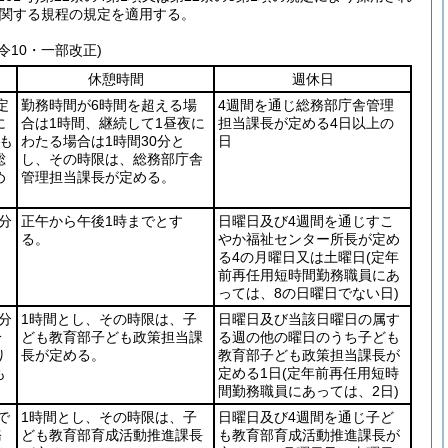
関する規程の規定を適用する。
令10・一部改正)
休憩時間
週休日
定
勤務時間が6時間を超える場
4週間を通じ総務部庁舎管理
に
合は1時間、継続して1昼夜に
担当課長が定める4日以上の
も
わたる場合は1時間30分と
日
総
し、その時限は、総務部庁舎
め
管理担当課長が定める。
5分
正午から午後1時までとす
日曜日及び4週間を通じすこ
る。
やか福祉センター所長が定め
る4の月曜日又は土曜日
(定年
前再任用短時間勤務職員にあ
っては、8の日曜日でない日)
0分
1時間とし、その時限は、子
日曜日及び当該日曜日の属す
分
ども教育部子ども政策担当課
る週の他の曜日のうち子ども
り
長が定める。
教育部子ども政策担当課長が
も
定める1日
(定年前再任用短時
間勤務職員にあっては、2日)
で
1時間とし、その時限は、子
日曜日及び4週間を通じ子ど
務
ども教育部育成活動推進課長
も教育部育成活動推進課長が