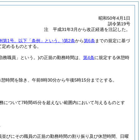
昭和50年4月1日
訓令第19号
注 平成31年3月から改正経過を注記した。
条例第1号。以下「条例」という。)
第2条
から
第6条
までの規定に基づ
て定めるものとする。
勤務職員」という。)
の正規の勤務時間は、
第4条
に規定する休憩時
憩時間を除き、午前8時30分から午後5時15分までとする。
務について7時間45分を超えない範囲内において与えるものとす
。
員並びにその職員の正規の勤務時間の割り振り及び休憩時間、日曜