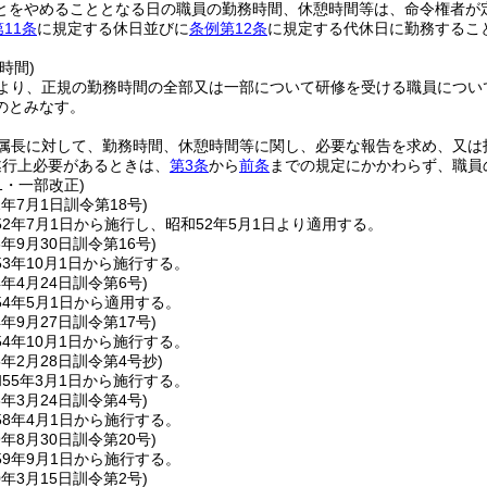
とをやめることとなる日の職員の勤務時間、休憩時間等は、命令権者が
第11条
に規定する休日並びに
条例第12条
に規定する代休日に勤務するこ
時間)
より、正規の勤務時間の全部又は一部について研修を受ける職員につい
のとみなす。
属長に対して、勤務時間、休憩時間等に関し、必要な報告を求め、又は
遂行上必要があるときは、
第3条
から
前条
までの規定にかかわらず、職員
11・一部改正)
2年7月1日
訓令第18号)
2年7月1日から施行し、昭和52年5月1日より適用する。
3年9月30日
訓令第16号)
3年10月1日から施行する。
4年4月24日
訓令第6号)
4年5月1日から適用する。
4年9月27日
訓令第17号)
4年10月1日から施行する。
5年2月28日
訓令第4号抄)
55年3月1日から施行する。
8年3月24日
訓令第4号)
8年4月1日から施行する。
9年8月30日
訓令第20号)
9年9月1日から施行する。
0年3月15日
訓令第2号)