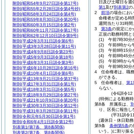
日及び土曜日を週
附則
(昭和54年9月27日訓令第17号)
第1
及び
別表第2
の
附則
(昭和55年2月28日訓令第4号抄)
2
前項
の場合におい
附則
(昭和58年3月24日訓令第4号)
命権者が定める時
附則
(昭和59年8月30日訓令第20号)
週間当たり31時間
附則
(昭和60年3月15日訓令第2号)
3
第3条
の規定にか
附則
(昭和60年11月7日訓令第17号)
正規の勤務時間と
附則
(昭和62年12月10日訓令第9号)
(1)
午前7時30分
附則
(平成2年3月31日訓令第6号)
(2)
午前8時から
附則
(平成3年3月28日訓令第11号)
(3)
午前8時15
附則
(平成4年9月8日訓令第23号)
(4)
午前8時45分
附則
(平成5年9月3日訓令第18号)
(5)
午前9時から
附則
(平成6年3月31日訓令第3号)
(6)
午前9時30分
附則
(平成6年10月28日訓令第16号)
4
任命権者は、職
附則
(平成10年4月1日訓令第6号)
ができる。
附則
(平成13年9月21日訓令第37号)
5
任命権者は、
第1
附則
(平成17年3月31日訓令第1号)
らない。
附則
(平成18年3月31日訓令第5号)
(令6訓令1
附則
(平成18年9月29日訓令第27号)
(特例による勤務時
附則
(平成21年10月9日訓令第20号)
第8条
所属長は、
附則
(平成30年3月30日訓令第12号)
り、区長に報告し
附則
(平成31年3月28日訓令第11号)
(平31訓令
附則
(令和元年5月30日訓令第1号)
(週休日・休日勤務
附則
(令和6年4月1日訓令第12号)
第9条
条例第5条
の
別表第1
(第7条、第8条関係)
いう。)
に割り振る
別表第2
(第7条、第8条関係)