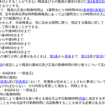
休日とすることができない職員及びその職員の週休日並びに
第4条第3項
とおりとする。
て、職員の正規の勤務時間は、1週間当たり38時間45分
(
条例第2条第2
間、定年前再任用短時間勤務職員にあっては1週間当たり23時間15分又は
までの範囲内)
とする。
かわらず、任命権者は、別に定める期間に限り、指定する職員に対して
して割り振ることができる。
から午後4時15分まで
午後4時45分まで
分から午後5時まで
から午後5時30分まで
午後5時45分まで
から午後6時15分まで
務の遂行上特に必要があるときは、
第3条
から
前条
まで、
第1項
及び
前項
項
の規定により職員の週休日及び正規の勤務時間の割り振りについて定
2・令8訓令8・一部改正)
間等の報告)
別表第1
及び
別表第2
において、所属長が定めることとされた事項につい
なければならない。
その内容を変更した場合も、同様とする。
11・令6訓令12・一部改正)
等の勤務時間)
規定により週休日を振り替える場合又は半日勤務時間
(
同条
に規定する半
ことをやめ当該半日勤務時間に当該勤務することを命ずる必要がある日