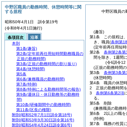
中野区職員の勤務時間、休憩時間等に関
する規程
中野区職員の
昭和50年4月1日 訓令第19号
(令和8年4月1日施行)
(趣旨)
第1条
この規程は
条項目次
沿革
き、職員
(
条例第1
本則
(定年前再任用短
第1条
(趣旨)
第2条
条例第2条第
第2条
(定年前再任用短時間勤務職員の
間を除き、1週間に
正規の勤務時間)
(令6訓令12
第3条
(正規の勤務時間の割り振り)
(正規の勤務時間の
第4条
(休憩時間)
第3条
条例第3条第
第5条
(休憩時間)
第6条
(兼務職員の勤務時間)
第4条
職員の休憩
第7条
(特例)
2
正規の勤務時間
第8条
(特例による勤務時間等の報告)
3
条例第6条第2項
第9条
(週休日・休日勤務等の勤務時
る。
間)
第5条
削除
第10条
(研修期間中の勤務時間)
(兼務職員の勤務時
第11条
(区長の権限)
第6条
2以上の職
附則
(昭和52年7月1日訓令第18号)
(特例)
附則
(昭和53年9月30日訓令第16号)
第7条
職務の性質
附則
(昭和54年4月24日訓令第6号)