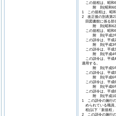
この規程は、昭和6
附
則
(昭和6
1
この規程は、昭和
2
改正後の別表第2
田図書館に係る部分
附
則
(昭和6
この規程は、昭和6
附
則
(平成2
この訓令は、平成
附
則
(平成3
この訓令は、平成
附
則
(平成4
この訓令は、平成
適用する。
附
則
(平成5
この訓令は、平成
附
則
(平成6
この訓令は、平成
附
則
(平成6
この訓令は、平成6
附
則
(平成1
1
この訓令の施行
められている職員
程
(以下「新規程」
2
この訓令の施行の