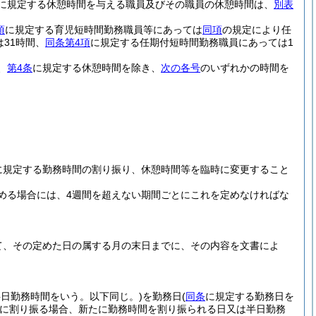
に規定する休憩時間を与える職員及びその職員の休憩時間は、
別表
項
に規定する育児短時間勤務職員等にあっては
同項
の規定により任
31時間、
同条第4項
に規定する任期付短時間勤務職員にあっては1
、
第4条
に規定する休憩時間を除き、
次の各号
のいずれかの時間を
に規定する勤務時間の割り振り、休憩時間等を臨時に変更すること
める場合には、4週間を超えない期間ごとにこれを定めなければな
て、その定めた日の属する月の末日までに、その内容を文書によ
日勤務時間をいう。以下同じ。)
を勤務日
(
同条
に規定する勤務日を
に割り振る場合、新たに勤務時間を割り振られる日又は半日勤務