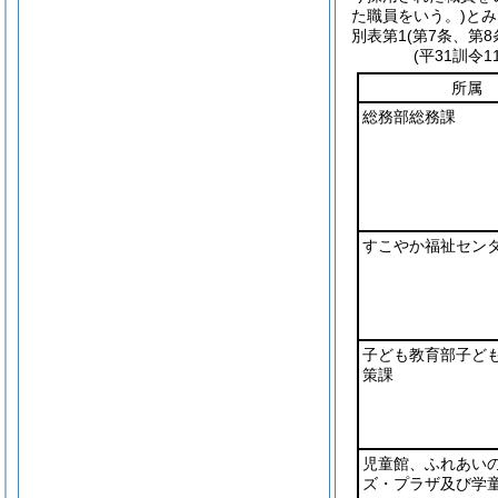
た職員をいう。)
とみ
別表第1
(第7条、第8
(平31訓令
所属
総務部総務課
すこやか福祉セン
子ども教育部子ど
策課
児童館、ふれあい
ズ・プラザ及び学