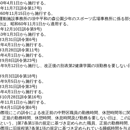
0年4月1日から施行する。
0年11月7日
訓令第17号)
60年11月15日から施行する。
運動施設事務所の項中平和の森公園少年のスポーツ広場事務所に係る部分
は、昭和60年11月1日から適用する。
2年12月10日
訓令第9号)
3年1月3日から施行する。
年3月31日
訓令第6号)
2年4月1日から施行する。
年3月28日
訓令第11号)
3年4月1日から施行する。
年9月8日
訓令第23号)
4年9月12日から施行し、改正後の別表第2健康学園の項勤務を要しない
年9月3日
訓令第18号)
5年9月5日から施行する。
年3月31日
訓令第3号)
6年4月1日から施行する。
年10月28日
訓令第16号)
年11月1日から施行する。
0年4月1日
訓令第6号)
の際現にこの訓令による改正前の中野区職員の勤務時間、休憩時間等に
、正規の勤務時間、休憩時間、休息時間及び勤務を要しない日は、この
という。)
第7条第1項の規定に基づき定められた職員、正規の勤務時間
際現に旧規程第7条第1項の規定に基づき定められている睡眠時間を与