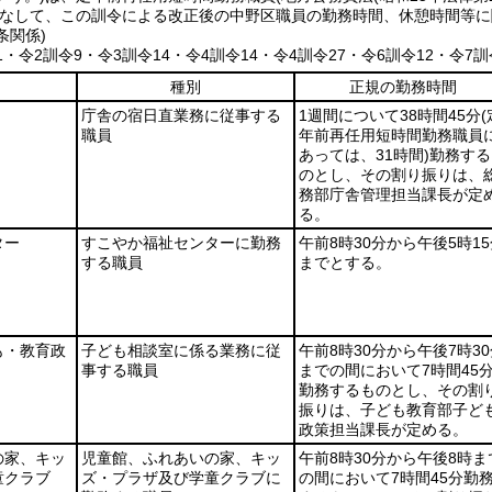
なして、この訓令による改正後の中野区職員の勤務時間、休憩時間等に
条関係)
11・令2訓令9・令3訓令14・令4訓令14・令4訓令27・令6訓令12・令7訓
種別
正規の勤務時間
庁舎の宿日直業務に従事する
1週間について38時間45分
(
職員
年前再任用短時間勤務職員
あっては、31時間)
勤務する
のとし、その割り振りは、
務部庁舎管理担当課長が定
る。
ター
すこやか福祉センターに勤務
午前8時30分から午後5時1
する職員
までとする。
も・教育政
子ども相談室に係る業務に従
午前8時30分から午後7時3
事する職員
までの間において7時間45
勤務するものとし、その割
振りは、子ども教育部子ど
政策担当課長が定める。
の家、キッ
児童館、ふれあいの家、キッ
午前8時30分から午後8時ま
童クラブ
ズ・プラザ及び学童クラブに
の間において7時間45分勤