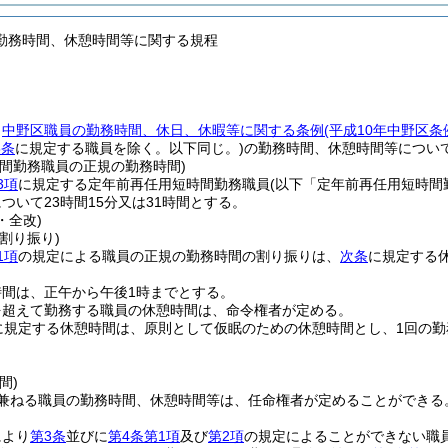
勤務時間、休憩時間等に関する規程
、
中野区職員の勤務時間、休日、休暇等に関する条例
(平成10年中野区
8条
に規定する職員を除く。以下同じ。)
の勤務時間、休憩時間等につい
時間勤務職員の正規の勤務時間)
3項
に規定する定年前再任用短時間勤務職員
(以下「定年前再任用短時間
ついて23時間15分又は31時間とする。
・全改)
割り振り)
1項
の規定による職員の正規の勤務時間の割り振りは、
次条
に規定する休
時間は、正午から午後1時までとする。
を超えて勤務する職員の休憩時間は、命令権者が定める。
に規定する休憩時間は、原則として仮眠のための休憩時間とし、1回の勤
間)
を兼ねる職員の勤務時間、休憩時間等は、任命権者が定めることができる
により
第3条
並びに
第4条第1項
及び
第2項
の規定によることができない職