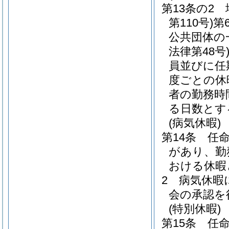
第13条の2
第110号)
第
公共団体の
法律第48号
員並びに任
度ごとの休
者の勤務時
る日数とす
(病気休暇)
第14条
任
があり、勤
おける休暇
2
病気休暇
会の承認を
(特別休暇)
第15条
任