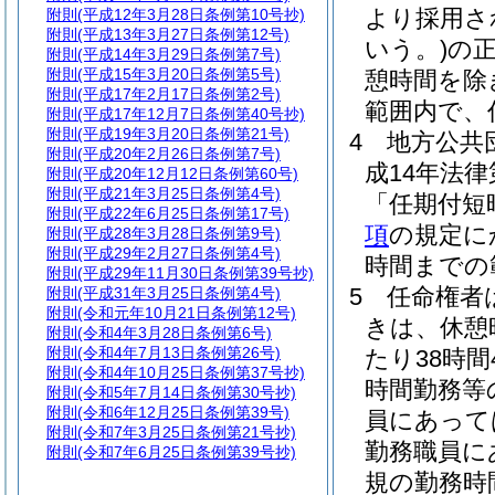
より採用さ
附則
(平成12年3月28日条例第10号抄)
附則
(平成13年3月27日条例第12号)
いう。)
の
附則
(平成14年3月29日条例第7号)
附則
(平成15年3月20日条例第5号)
憩時間を除
附則
(平成17年2月17日条例第2号)
範囲内で、
附則
(平成17年12月7日条例第40号抄)
附則
(平成19年3月20日条例第21号)
4
地方公共
附則
(平成20年2月26日条例第7号)
成14年法律
附則
(平成20年12月12日条例第60号)
附則
(平成21年3月25日条例第4号)
「任期付短
附則
(平成22年6月25日条例第17号)
項
の規定に
附則
(平成28年3月28日条例第9号)
附則
(平成29年2月27日条例第4号)
時間までの
附則
(平成29年11月30日条例第39号抄)
5
任命権者
附則
(平成31年3月25日条例第4号)
附則
(令和元年10月21日条例第12号)
きは、休憩
附則
(令和4年3月28日条例第6号)
附則
(令和4年7月13日条例第26号)
たり38時間
附則
(令和4年10月25日条例第37号抄)
時間勤務等
附則
(令和5年7月14日条例第30号抄)
附則
(令和6年12月25日条例第39号)
員にあって
附則
(令和7年3月25日条例第21号抄)
勤務職員に
附則
(令和7年6月25日条例第39号抄)
規の勤務時