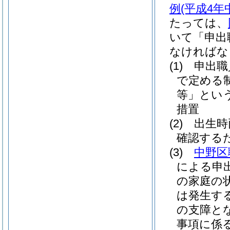
例
(平成4年
たっては、
いて「申出
なければな
(1)
申出職
で定める
等」という
措置
(2)
出生時
確認する
(3)
中野区
による申
の家庭の
は発生す
の支障と
事項に係