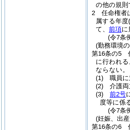
の他の規則
2
任命権者
属する年度
て、
前項
に
(令7条
(勤務環境
第16条の5
に行われる
ならない。
(1)
職員に
(2)
介護両
(3)
前2号
度等に係
(令7条
(妊娠、出
第16条の6