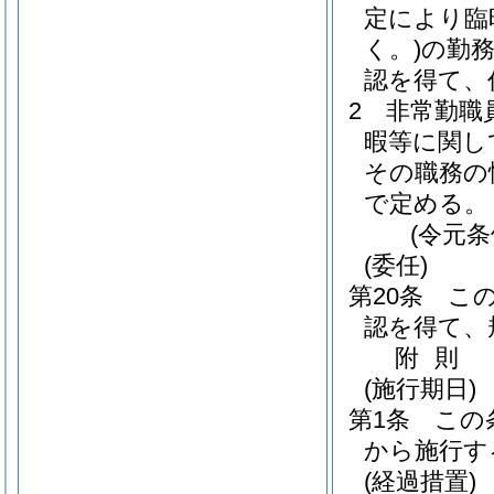
定により臨
く。)
の勤
認を得て、
2
非常勤職
暇等に関し
その職務の
で定める。
(令元条
(委任)
第20条
こ
認を得て、
附
則
(施行期日)
第1条
この
から施行す
(経過措置)