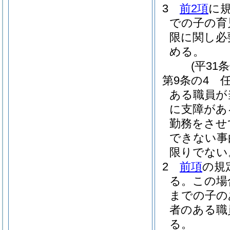
3
前2項
に
での子の育
限に関し必
める。
(平31
第9条の4
ある職員が
に支障があ
勤務をさせ
できない事
限りでない
2
前項
の規
る。
この場
までの子の
者のある職
る。