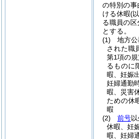
の特別の事
ける休暇
(
る職員の区
とする。
(1)
地方公
された職
第1項の
るものに限
暇、妊娠
妊婦通勤
暇、災害
ための休
暇
(2)
前号
以
休暇、妊
暇、妊婦