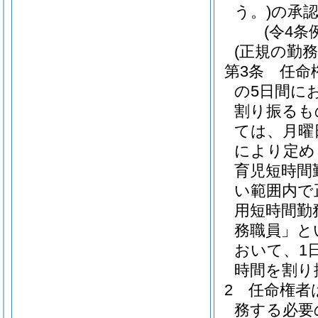
う。)
の承
(令4条
(正規の勤
第3条
任命
の5日間に
割り振るも
ては、月曜
により定め
育児短時間
い範囲内で
用短時間勤
務職員」と
おいて、1
時間を割り
2
任命権者
務する必要