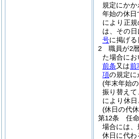
規定にかか
年始の休日
により正規
は、その日
号
に掲げる
2
職員が2
た場合にお
前条
又は
前
項
の規定に
(年末年始
振り替えて
により休日
(休日の代休
第12条
任
場合には、
休日に代わ