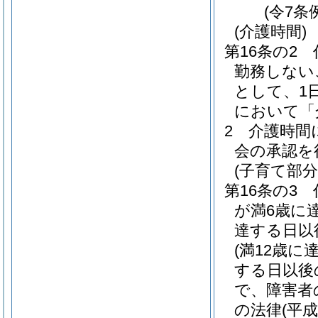
(令7条
(介護時間)
第16条の2
勤務しない
として、1
において「
2
介護時間
会の承認を
(子育て部分
第16条の3
が満6歳に
達する日以
(満12歳
する日以後
で、障害者
の法律
(平成