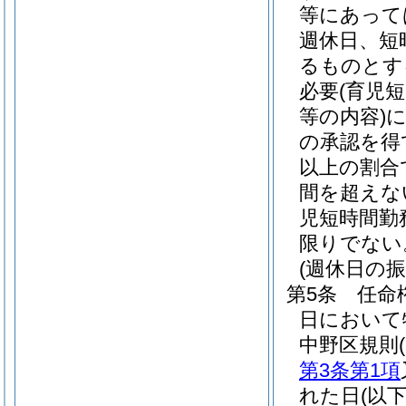
等にあって
週休日、短
るものとす
必要
(育児
等の内容)
の承認を得
以上の割合
間を超えな
児短時間勤
限りでない
(週休日の振
第5条
任命
日において
中野区規則
第3条第1項
れた日
(以