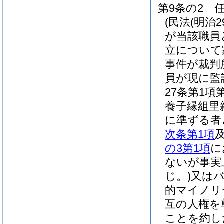
第9条の2
(民法
(明治2
が当該職員
立について
事件が裁判
員が現に監
27条第1
養子縁組里
に準ずる者
次条第1項
の3第1項
に
ないが事実
じ。)
又は
的マイノリ
互の人権を
ことを約し