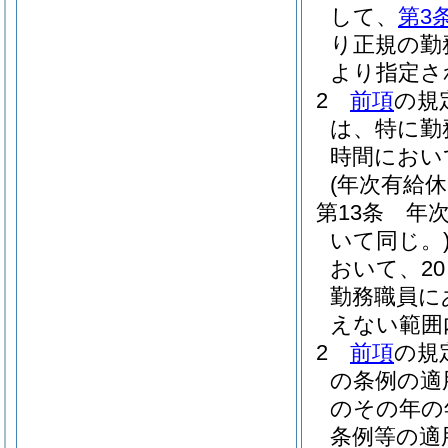
して、
第3
り正規の勤
より指定さ
2
前項
の規
は、特に勤
時間におい
(年次有給休
第13条
年
いて同じ。
おいて、20
勤務職員に
えない範囲
2
前項
の規
の条例の適
のその年の
条例等の適