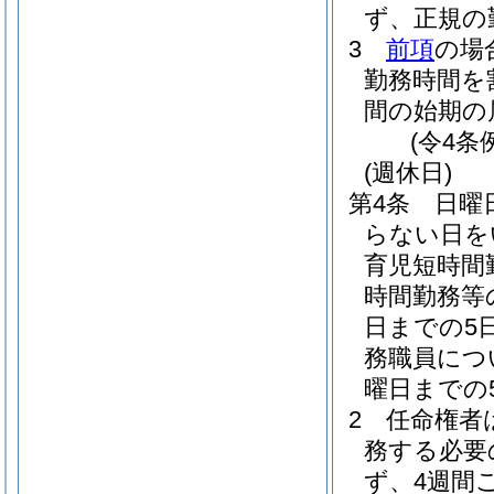
ず、正規の
3
前項
の場
勤務時間を
間の始期の
(令4条
(週休日)
第4条
日曜
らない日を
育児短時間
時間勤務等
日までの5
務職員につ
曜日までの
2
任命権者
務する必要
ず、4週間