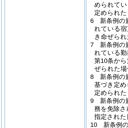
められてい
定められた
6
新条例の
れている宿
き命ぜられ
7
新条例の
れている勤
第10条か
ぜられた場
8
新条例の
基づき定め
定められた
9
新条例の
務を免除さ
指定された
10
新条例