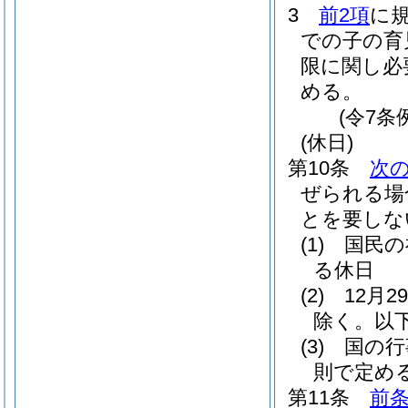
3
前2項
に
での子の育
限に関し必
める。
(令7条
(休日)
第10条
次
ぜられる場
とを要しな
(1)
国民の
る休日
(2)
12月
除く。以
(3)
国の行
則で定め
第11条
前