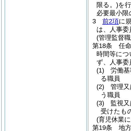
限る。)
を行
必要最小限
3
前2項
に
は、人事委
(管理監督
第18条
任
時間等につ
ず、人事委
(1)
労働基
る職員
(2)
管理又
う職員
(3)
監視又
受けたも
(育児休業
第19条
地