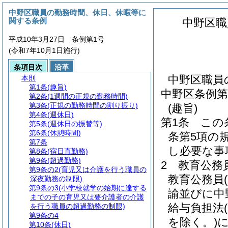
中野区職員の勤務時間、休日、休暇等に
関する条例
中野区職
平成10年3月27日 条例第1号
(令和7年10月1日施行)
条項目次
沿革
中野区職員
本則
第1条
(趣旨)
中野区条例第
第2条
(1週間の正規の勤務時間)
第3条
(正規の勤務時間の割り振り)
(趣旨)
第4条
(週休日)
第1条
この
第5条
(週休日の振替等)
第6条
(休憩時間)
条第5項の
第7条
し必要な事
第8条
(宿日直勤務)
第9条
(超過勤務)
2
教育公務
第9条の2
(育児又は介護を行う職員の
教育公務員
深夜勤務の制限)
第9条の3
(小学校就学の始期に達する
諭並びに中
までの子の育児又は要介護者の介護
給与負担法
を行う職員の超過勤務の制限)
第9条の4
を除く。)
に
第10条
(休日)