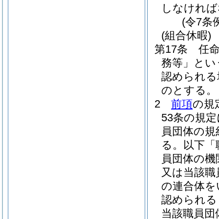
しなければ
(令7条
(組合休暇)
第17条
任
務等」とい
認められる
のとする。
2
前項
の規
53条の規
員団体の規
る。以下「
員団体の機
又は当該職
の連合体を
認められる
当該職員団