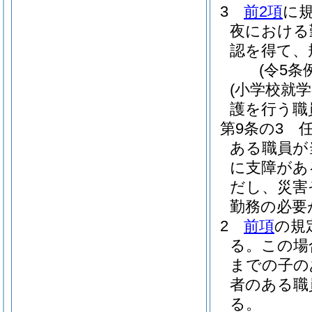
3
前2項
に
夜における
認を得て、
(令5条
(小学校就
護を行う職
第9条の3
ある職員が
に支障があ
だし、災害
勤務の必要
2
前項
の規
る。
この場
までの子の
者のある職
る。