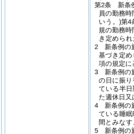
第2条
新条
員の勤務時
いう。)
第
規の勤務時
き定められ
2
新条例の
基づき定め
項の規定に
3
新条例の
の日に振り
ている半日
た週休日又
4
新条例の
ている睡眠
間とみなす
5
新条例の