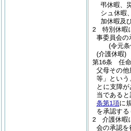
弔休暇、
シュ休暇
加休暇及
2
特別休暇
事委員会の
(令元条
(介護休暇)
第16条
任
父母その他
等」という
とに支障が
当であると
条第1項
に
を承認する
2
介護休暇
会の承認を