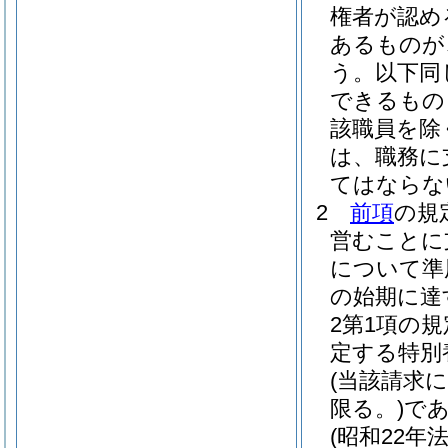
権者が認め
あるものが
う。以下同
できるもの
該職員を除
は、職務に
てはならな
2
前項
の規
営むことに
について準
の始期に達
2第1項の
定する特別
(当該請求
限る。)
で
(昭和22年法