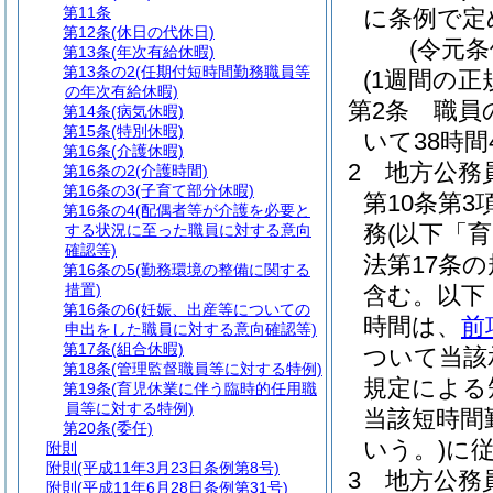
第11条
に条例で定
第12条
(休日の代休日)
(令元条
第13条
(年次有給休暇)
第13条の2
(任期付短時間勤務職員等
(1週間の正
の年次有給休暇)
第2条
職員
第14条
(病気休暇)
第15条
(特別休暇)
いて38時間
第16条
(介護休暇)
2
地方公務
第16条の2
(介護時間)
第16条の3
(子育て部分休暇)
第10条第
第16条の4
(配偶者等が介護を必要と
務
(以下「
する状況に至った職員に対する意向
確認等)
法第17条
第16条の5
(勤務環境の整備に関する
措置)
含む。以下
第16条の6
(妊娠、出産等についての
時間は、
前
申出をした職員に対する意向確認等)
第17条
(組合休暇)
ついて当該
第18条
(管理監督職員等に対する特例)
規定による
第19条
(育児休業に伴う臨時的任用職
員等に対する特例)
当該短時間
第20条
(委任)
いう。)
に
附則
附則
(平成11年3月23日条例第8号)
3
地方公務員
附則
(平成11年6月28日条例第31号)