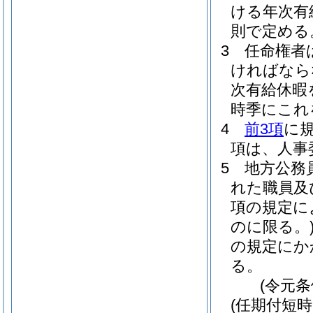
ける年次有
則で定める
3
任命権者
ければなら
次有給休暇
時季にこれ
4
前3項
に
項は、人事
5
地方公務
れた職員及
項の規定に
のに限る。
の規定にか
る。
(令元条
(任期付短