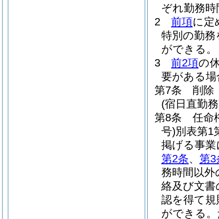
ぞれ勤務時
2
前項
に定
特別の勤務
ができる。
3
前2項
の
要がある場
第7条
削除
(宿日直勤務
第8条
任命
号)
別表第1
掲げる事業
第2条
、
第3
務時間以外
絡及び文書
認を得て規
ができる。