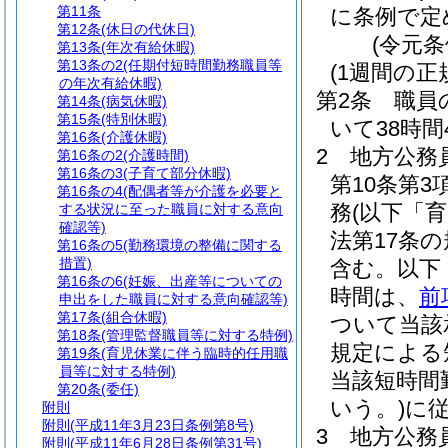
第11条
に条例で定
第12条
(休日の代休日)
(令元条
第13条
(年次有給休暇)
第13条の2
(任期付短時間勤務職員等
(1週間の正
の年次有給休暇)
第2条
職員
第14条
(病気休暇)
第15条
(特別休暇)
いて38時間
第16条
(介護休暇)
2
地方公務
第16条の2
(介護時間)
第16条の3
(子育て部分休暇)
第10条第
第16条の4
(配偶者等が介護を必要と
務
(以下「
する状況に至った職員に対する意向
確認等)
法第17条
第16条の5
(勤務環境の整備に関する
措置)
含む。以下
第16条の6
(妊娠、出産等についての
時間は、
前
申出をした職員に対する意向確認等)
第17条
(組合休暇)
ついて当該
第18条
(管理監督職員等に対する特例)
規定による
第19条
(育児休業に伴う臨時的任用職
員等に対する特例)
当該短時間
第20条
(委任)
いう。)
に
附則
附則
(平成11年3月23日条例第8号)
3
地方公務員
附則
(平成11年6月28日条例第31号)