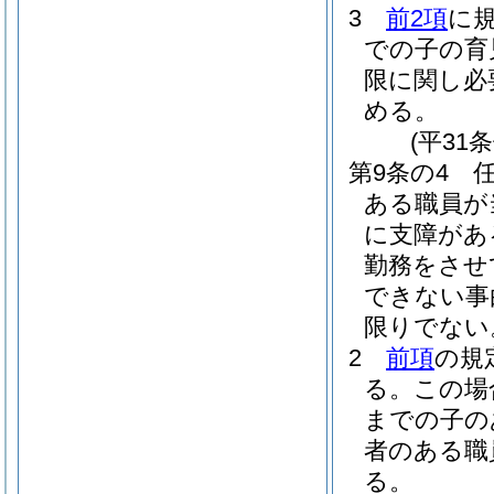
3
前2項
に
での子の育
限に関し必
める。
(平31
第9条の4
ある職員が
に支障があ
勤務をさせ
できない事
限りでない
2
前項
の規
る。
この場
までの子の
者のある職
る。