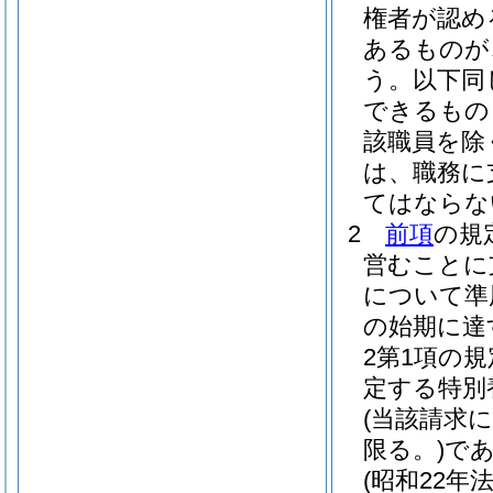
権者が認め
あるものが
う。以下同
できるもの
該職員を除
は、職務に
てはならな
2
前項
の規
営むことに
について準
の始期に達
2第1項の
定する特別
(当該請求
限る。)
で
(昭和22年法