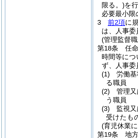
限る。)
を行
必要最小限
3
前2項
に
は、人事委
(管理監督
第18条
任
時間等につ
ず、人事委
(1)
労働基
る職員
(2)
管理又
う職員
(3)
監視又
受けたも
(育児休業
第19条
地