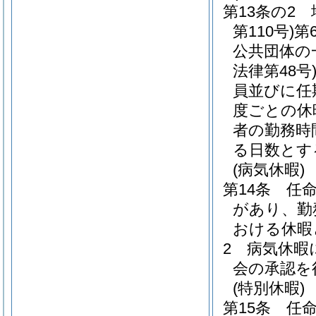
第13条の2
第110号)
第
公共団体の
法律第48号
員並びに任
度ごとの休
者の勤務時
る日数とす
(病気休暇)
第14条
任
があり、勤
おける休暇
2
病気休暇
会の承認を
(特別休暇)
第15条
任