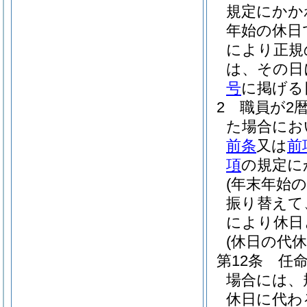
規定にかか
年始の休日
により正規
は、その日
号
に掲げる
2
職員が2
た場合にお
前条
又は
前
項
の規定に
(年末年始
振り替えて
により休日
(休日の代休
第12条
任
場合には、
休日に代わ