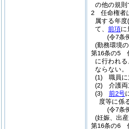
の他の規則
2
任命権者
属する年度
て、
前項
に
(令7条
(勤務環境
第16条の5
に行われる
ならない。
(1)
職員に
(2)
介護両
(3)
前2号
度等に係
(令7条
(妊娠、出
第16条の6