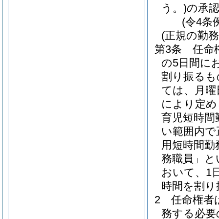
う。)
の承
(令4条
(正規の勤
第3条
任命
の5日間に
割り振るも
ては、月曜
により定め
育児短時間
い範囲内で
用短時間勤
務職員」と
おいて、1
時間を割り
2
任命権者
務する必要