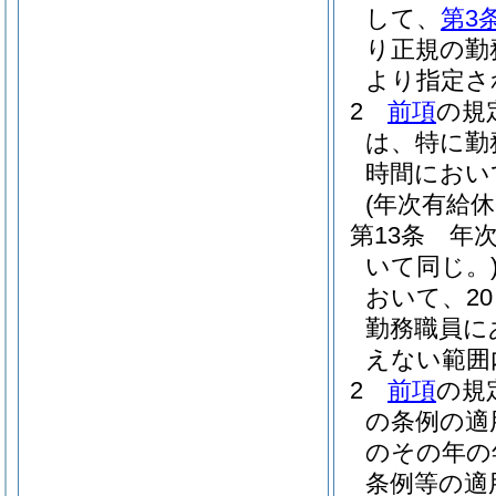
して、
第3
り正規の勤
より指定さ
2
前項
の規
は、特に勤
時間におい
(年次有給休
第13条
年
いて同じ。
おいて、20
勤務職員に
えない範囲
2
前項
の規
の条例の適
のその年の
条例等の適