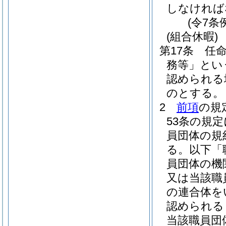
しなければ
(令7条
(組合休暇)
第17条
任
務等」とい
認められる
のとする。
2
前項
の規
53条の規
員団体の規
る。以下「
員団体の機
又は当該職
の連合体を
認められる
当該職員団