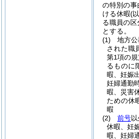
の特別の事
ける休暇
(
る職員の区
とする。
(1)
地方公
された職
第1項の
るものに限
暇、妊娠
妊婦通勤
暇、災害
ための休
暇
(2)
前号
以
休暇、妊
暇、妊婦