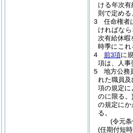
ける年次有
則で定める
3
任命権者
ければなら
次有給休暇
時季にこれ
4
前3項
に
項は、人事
5
地方公務
れた職員及
項の規定に
のに限る。
の規定にか
る。
(令元条
(任期付短