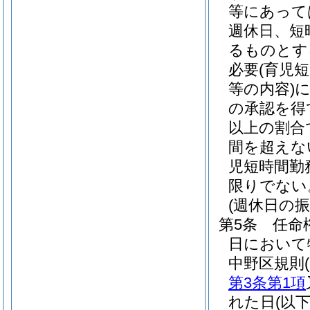
等にあって
週休日、短
るものとす
必要
(育児
等の内容)
の承認を得
以上の割合
間を超えな
児短時間勤
限りでない
(週休日の振
第5条
任命
日において
中野区規則
第3条第1項
れた日
(以