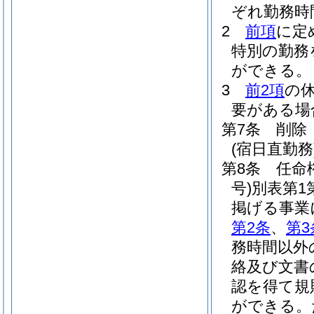
ぞれ勤務時
2
前項
に定
特別の勤務
ができる。
3
前2項
の
要がある場
第7条
削除
(宿日直勤務
第8条
任命
号)
別表第1
掲げる事業
第2条
、
第3
務時間以外
絡及び文書
認を得て規
ができる。