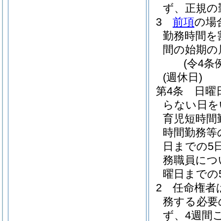
ず、正規の
3
前項
の場
勤務時間を
間の始期の
(令4条
(週休日)
第4条
日曜
らない日を
育児短時間
時間勤務等
日までの5
務職員につ
曜日までの
2
任命権者
務する必要
ず、4週間