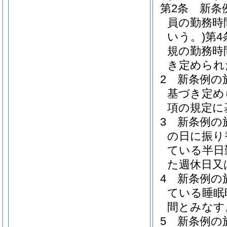
第2条
新条
員の勤務時
いう。)
第
規の勤務時
き定められ
2
新条例の
基づき定め
項の規定に
3
新条例の
の日に振り
ている半日
た週休日又
4
新条例の
ている睡眠
間とみなす
5
新条例の