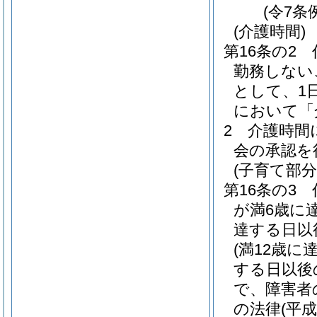
(令7条
(介護時間)
第16条の2
勤務しない
として、1
において「
2
介護時間
会の承認を
(子育て部分
第16条の3
が満6歳に
達する日以
(満12歳
する日以後
で、障害者
の法律
(平成