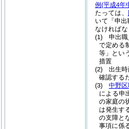
例
(平成4年
たっては、
いて「申出
なければな
(1)
申出職
で定める
等」という
措置
(2)
出生時
確認する
(3)
中野区
による申
の家庭の
は発生す
の支障と
事項に係