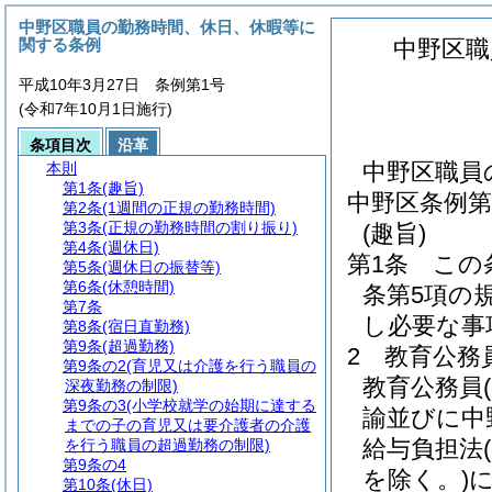
中野区職員の勤務時間、休日、休暇等に
関する条例
中野区職
平成10年3月27日 条例第1号
(令和7年10月1日施行)
条項目次
沿革
中野区職員
本則
第1条
(趣旨)
中野区条例第
第2条
(1週間の正規の勤務時間)
第3条
(正規の勤務時間の割り振り)
(趣旨)
第4条
(週休日)
第1条
この
第5条
(週休日の振替等)
第6条
(休憩時間)
条第5項の
第7条
し必要な事
第8条
(宿日直勤務)
第9条
(超過勤務)
2
教育公務
第9条の2
(育児又は介護を行う職員の
教育公務員
深夜勤務の制限)
第9条の3
(小学校就学の始期に達する
諭並びに中
までの子の育児又は要介護者の介護
給与負担法
を行う職員の超過勤務の制限)
第9条の4
を除く。)
に
第10条
(休日)