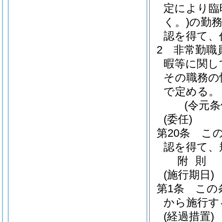
定により臨
く。)
の勤
認を得て、
2
非常勤職
暇等に関し
その職務の
で定める。
(令元条
(委任)
第20条
こ
認を得て、
附
則
(施行期日)
第1条
この
から施行す
(経過措置)