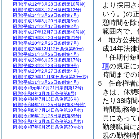
より採用さ
附則
(平成12年3月28日条例第10号抄)
附則
(平成13年3月27日条例第12号)
いう。)
の
附則
(平成14年3月29日条例第7号)
附則
(平成15年3月20日条例第5号)
憩時間を除
附則
(平成17年2月17日条例第2号)
範囲内で、
附則
(平成17年12月7日条例第40号抄)
附則
(平成19年3月20日条例第21号)
4
地方公共
附則
(平成20年2月26日条例第7号)
成14年法律
附則
(平成20年12月12日条例第60号)
附則
(平成21年3月25日条例第4号)
「任期付短
附則
(平成22年6月25日条例第17号)
項
の規定に
附則
(平成28年3月28日条例第9号)
附則
(平成29年2月27日条例第4号)
時間までの
附則
(平成29年11月30日条例第39号抄)
5
任命権者
附則
(平成31年3月25日条例第4号)
附則
(令和元年10月21日条例第12号)
きは、休憩
附則
(令和4年3月28日条例第6号)
附則
(令和4年7月13日条例第26号)
たり38時間
附則
(令和4年10月25日条例第37号抄)
時間勤務等
附則
(令和5年7月14日条例第30号抄)
附則
(令和6年12月25日条例第39号)
員にあって
附則
(令和7年3月25日条例第21号抄)
勤務職員に
附則
(令和7年6月25日条例第39号抄)
規の勤務時