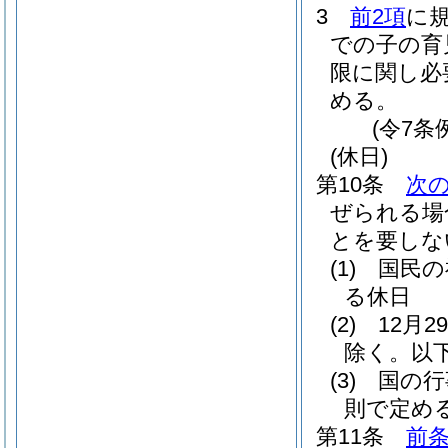
3
前2項
に
での子の育
限に関し必
める。
(令7条
(休日)
第10条
次
ぜられる場
とを要しな
(1)
国民の
る休日
(2)
12月
除く。以
(3)
国の行
則で定め
第11条
前