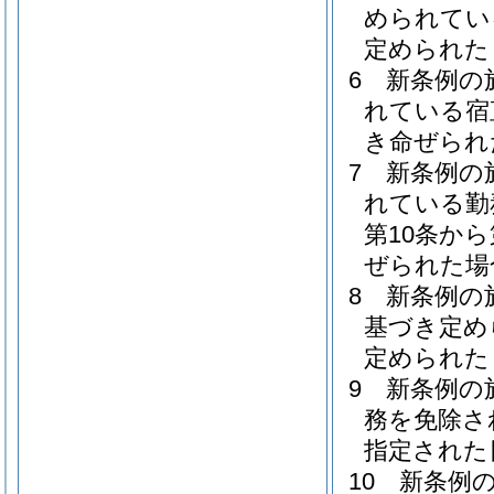
められてい
定められた
6
新条例の
れている宿
き命ぜられ
7
新条例の
れている勤
第10条か
ぜられた場
8
新条例の
基づき定め
定められた
9
新条例の
務を免除さ
指定された
10
新条例