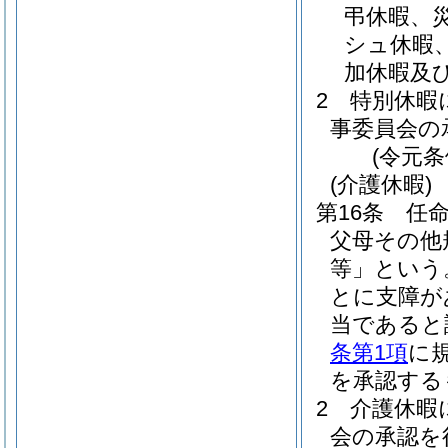
弔休暇、
シュ休暇
加休暇及
2
特別休暇
事委員会の
(令元条
(介護休暇)
第16条
任
父母その他
等」という
とに支障が
当であると
条第1項
に
を承認する
2
介護休暇
会の承認を