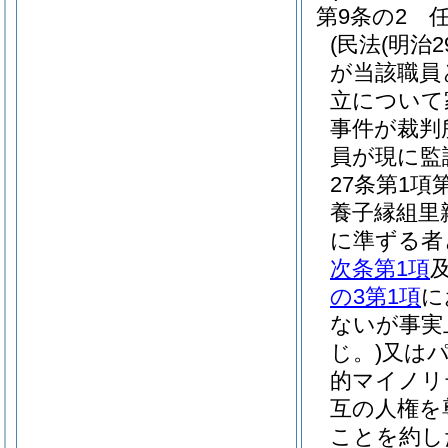
第9条の2
(民法
(明治2
が当該職員
立について
事件が裁判
員が現に監
27条第1
養子縁組里
に準ずる者
次条第1項
の3第1項
に
ないが事実
じ。)
又は
的マイノリ
互の人権を
ことを約し