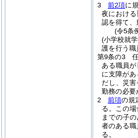
3
前2項
に
夜における
認を得て、
(令5条
(小学校就
護を行う職
第9条の3
ある職員が
に支障があ
だし、災害
勤務の必要
2
前項
の規
る。
この場
までの子の
者のある職
る。