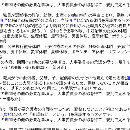
その期間その他の必要な事項は、人事委員会の承認を得て、規則で定め
、職員が選挙権の行使、結婚、出産その他の特別の事由により、勤務し
各号
に掲げる職員の区分に応じ、
当該各号
に定める休暇を承認するもの
第22条の3第1項の規定により臨時的に任用された職員及び地方公務員
勤務を要するものに限る。)
公民権行使等休暇、不妊治療のための休暇、
、出産支援休暇、生理休暇、慶弔休暇、災害休暇、夏季休暇、ボランテ
休暇
員 公民権行使等休暇、不妊治療のための休暇、妊娠出産休暇、妊娠症
休暇、慶弔休暇、災害休暇、夏季休暇、ボランティア休暇、リフレッシ
暇
その内容、期間その他の必要な事項は、人事委員会の承認を得て、規則
2・令4条例6・令7条例21・一部改正)
、職員がその配偶者、父母、子、配偶者の父母その他規則で定める者
(
第
を営むことに支障があるものの介護をするため、勤務しないことが相当
除く。以下この条において同じ。)
を承認するものとする。
その期間その他の必要な事項は、人事委員会の承認を得て、規則で定め
1・一部改正)
者は、職員が要介護者の介護をするため、勤務しないことが相当である
と
(
次項
において「介護時間」という。)
を承認するものとする。
その期間その他の必要な事項は、人事委員会の承認を得て、規則で定め