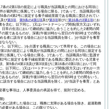
17条の2第1項の規定により職員が当該職員との間における同項に
事件が裁判所に係属している場合に限る。)
であって、当該職員が現
法第6条の4第2号に規定する養子縁組里親である職員に委託されてい
項
及び
第3項
、
第9条の4第1項
及び
第3項
並びに
第16条の3第1項
にお
者を含む。以下同じ。)
又はパートナーシップ関係
(双方又はいずれ
、日常の生活において継続的に協力し合うことを約した2者間の関
子の親であるものが、深夜
(午後10時から翌日の午前5時までの間を
める者に該当する場合における当該職員を除く。)
が当該子を養育
はならない。
う。以下同じ。)
を介護する職員について準用する。
この場合にお
の2第1項の規定により職員が当該職員との間における同項に規定する
所に係属している場合に限る。)
であって、当該職員が現に監護す
4第2号に規定する養子縁組里親である職員に委託されている児童そ
、第9条の4第1項及び第3項並びに第16条の3第1項において同
む。以下同じ。)
又はパートナーシップ関係
(双方又はいずれか一方
の生活において継続的に協力し合うことを約した2者間の関係その
であるものが、深夜
(午後10時から翌日の午前5時までの間をいう。
に該当する場合における当該職員を除く。)
が当該子を養育」とあ
必要な事項は、人事委員会の承認を得て、規則で定める。
限)
ために請求した場合には、職務に支障がある場合を除き、超過勤務
の必要がある場合は、この限りでない。