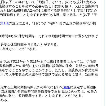
た日
(以下この条において「勤務日」という。)
のうち規則で定める
該勤務することを命ずる必要がある日に割り振り、又は当該期間内
れた日の勤務時間の2分の1に相当する勤務時間として規則で定め
当該勤務することを命ずる必要がある日に割り振ること
(以下「半
条第1項
の規定により、1日につき7時間45分の正規の勤務時間が割
1時間30分の休憩時間を、それぞれ勤務時間の途中に置かなければ
、必要な休憩時間を与えることができる。
に与えないことができる。
号まで及び第13号から第15号までに掲げる事業にあっては、労働基
勤務時間以外の時間において職員に設備等の保全、外部との連絡及
務をすることを命ずることができる。
ただし、当該職員が育児短時
として人事委員会の承認を得て規則で定める場合に限り、当該断続
規定する正規の勤務時間以外の時間において
同条
に規定する断続的
、当該職員が育児短時間勤務職員等である場合にあっては、公務の
場合に限り、超過勤務をすることを命ずることができる。
定める。