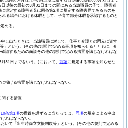
の最初の4月1日から満12歳に達する日以後の最初の3月31日まで
する日以後の最初の3月31日までの間にある当該職員の子で、障害者
項に規定する障害者又は同条第2項に規定する障害児であるものを
られる場合における休暇として、子育て部分休暇を承認するものと
で定める。
を申し出たときは、当該職員に対して、仕事と介護との両立に資す
等」という。)
その他の規則で定める事項を知らせるとともに、介
を確認するための面談その他の規則で定める措置を講じなければな
3月31日までをいう。)
において、
前項
に規定する事項を知らせな
次に掲げる措置を講じなければならない。
に関する措置
18条第1項
の措置を講ずるに当たっては、
同項
の規定による申出
なければならない。
において「出生時両立支援制度等」という。)
その他の規則で定める