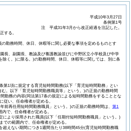
平成10年3月27日
条例第1号
注 平成31年3月から改正経過を注記した。
改正する。
職員の勤務時間、休日、休暇等に関し必要な事項を定めるものとす
の園長、副園長、教諭及び養護教諭並びに中野区立小学校及び中学
を除く。)
に限る。)
の勤務時間、休日、休暇等に関しては、別に条
同条第1項に規定する育児短時間勤務
(以下「育児短時間勤務」とい
含む。以下「育児短時間勤務職員等」という。)
の正規の勤務時間
時間勤務の内容
(同法第17条の規定による短時間勤務をすることとな
に従い、任命権者が定める。
定年前再任用短時間勤務職員」という。)
の正規の勤務時間は、
第1
範囲内で、任命権者が定める。
規定により採用された職員
(以下「任期付短時間勤務職員」という。)
間までの範囲内で、任命権者が定める。
超えない期間につき1週間当たり38時間45分
(育児短時間勤務職