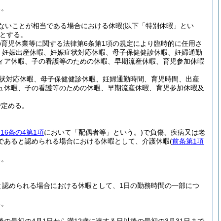
る。
ないことが相当である場合における休暇
(以下「特別休暇」とい
とする。
の育児休業等に関する法律第6条第1項の規定により臨時的に任用さ
妊娠出産休暇、妊娠症状対応休暇、母子保健健診休暇、妊婦通勤
ィア休暇、子の看護等のための休暇、早期流産休暇、育児参加休暇
状対応休暇、母子保健健診休暇、妊婦通勤時間、育児時間、出産
ュ休暇、子の看護等のための休暇、早期流産休暇、育児参加休暇及
で定める。
16条の4第1項
において「配偶者等」という。)
で負傷、疾病又は老
であると認められる場合における休暇として、介護休暇
(
前条第1項
る。
と認められる場合における休暇として、1日の勤務時間の一部につ
る。