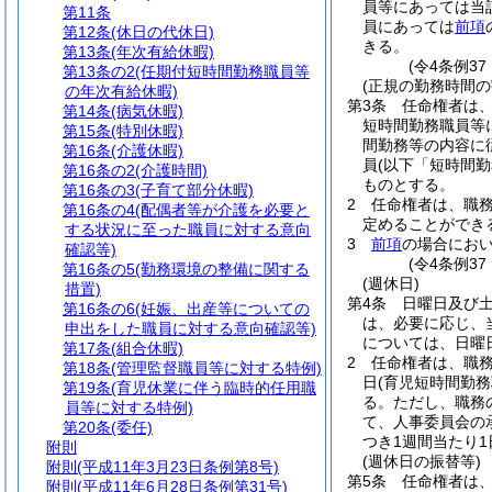
員等にあっては当
第11条
員にあっては
前項
第12条
(休日の代休日)
きる。
第13条
(年次有給休暇)
(令4条例3
第13条の2
(任期付短時間勤務職員等
(正規の勤務時間の
の年次有給休暇)
第3条
任命権者は、
第14条
(病気休暇)
短時間勤務職員等
第15条
(特別休暇)
間勤務等の内容に
第16条
(介護休暇)
員
(以下「短時間勤
第16条の2
(介護時間)
ものとする。
第16条の3
(子育て部分休暇)
2
任命権者は、職
第16条の4
(配偶者等が介護を必要と
定めることができ
する状況に至った職員に対する意向
3
前項
の場合にお
確認等)
(令4条例3
第16条の5
(勤務環境の整備に関する
(週休日)
措置)
第4条
日曜日及び
第16条の6
(妊娠、出産等についての
は、必要に応じ、
申出をした職員に対する意向確認等)
については、日曜
第17条
(組合休暇)
2
任命権者は、職
第18条
(管理監督職員等に対する特例)
日
(育児短時間勤
第19条
(育児休業に伴う臨時的任用職
る。
ただし、職務
員等に対する特例)
て、人事委員会の
第20条
(委任)
つき1週間当たり
附則
(週休日の振替等)
附則
(平成11年3月23日条例第8号)
第5条
任命権者は
附則
(平成11年6月28日条例第31号)