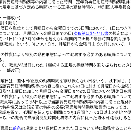
該育児短時間勤務等の内容に従った時間、定年前再任用短時間勤務職員
の規定に基づき定める時間)
とする正規の勤務時間を、特別区人事委員会
7・一部改正)
割り振り)
暦日を単位として月曜日から金曜日までの5日間において、1日につき7
については、月曜日から金曜日までの日
(
次条第1項ただし書
の規定によ
従い1日につき7時間45分を超えない範囲内で正規の勤務時間を割り振
務職員」という。)
については、月曜日から金曜日までの日において、1
務の性質により特別の勤務形態によって勤務する必要のある職員につい
る。
いて、職員が2暦日にわたり継続する正規の勤務時間を割り振られたとき
7・一部改正)
土曜日は、週休日
(正規の勤務時間を割り振らない日をいう。以下同じ。)
当該育児短時間勤務等の内容に従いこれらの日に加えて月曜日から金曜
日及び土曜日に加えて月曜日から金曜日までの5日間において週休日を
務の性質により特別の勤務形態によって勤務する必要のある職員につい
務職員等にあっては8日以上で当該育児短時間勤務等の内容に従った週休
の特殊性又は当該公署の特殊の必要
(育児短時間勤務職員等にあっては、
承認を得て、4週間を超えない期間につき1週間当たり1日以上の割合で
1日以上の割合で当該育児短時間勤務等の内容に従った週休日)
を設ける
、職員に
前条
の規定により週休日とされた日において特に勤務すること