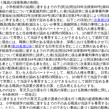
行う職員の深夜勤務の制限)
は、小学校就学の始期に達するまでの子
(民法
(明治29年法律第89号)
第8
縁組の成立について家庭裁判所に請求した者
(当該請求に係る家事審判
児童福祉法
(昭和22年法律第164号)
第27条第1項第3号の規定により同
らに準ずる者として規則で定める者を含む。以下この項並びに
次条第1
職員
(職員の配偶者
(届出をしないが事実上婚姻関係と同様の事情にある
ノリティであり、互いを人生のパートナーとして、相互の人権を尊重し
係に相当すると任命権者が認める2者間の関係をいう。)
の相手方で当該
において常態として当該子を養育することができるものとして規則で定
た場合には、職務に支障がある場合を除き、深夜における勤務をさせて
要介護者
(
第16条第1項
に規定する日常生活を営むことに支障がある者をい
学校就学の始期に達するまでの子
(民法
(明治29年法律第89号)
第817条
立について家庭裁判所に請求した者
(当該請求に係る家事審判事件が裁判
法
(昭和22年法律第164号)
第27条第1項第3号の規定により同法第6条の
る者として規則で定める者を含む。以下この項並びに次条第1項及び第3項
職員の配偶者
(届出をしないが事実上婚姻関係と同様の事情にある者を含
ィであり、互いを人生のパートナーとして、相互の人権を尊重し、日常
当すると任命権者が認める2者間の関係をいう。)
の相手方で当該子の親
て常態として当該子を養育することができるものとして規則で定める者
者のある職員が当該要介護者を介護」と読み替えるものとする。
もののほか、育児又は介護を行う職員の深夜における勤務の制限に関し
0・令6条例39・一部改正)
期に達するまでの子の育児又は要介護者の介護を行う職員の超過勤務の制
は、小学校就学の始期に達するまでの子のある職員が当該子を養育する
い。
ただし、災害その他避けることのできない事由に基づく臨時の勤務