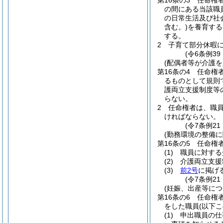
第16条の3
任命権
の間にある当該職
の日常生活及び社
含む。)
を養育する
する。
2
子育て部分休暇
(令6条例39
(配偶者等が介護
第16条の4
任命権
るものとして規則
護両立支援制度等
らない。
2
任命権者は、職員
ければならない。
(令7条例2
(勤務環境の整備に
第16条の5
任命権
(1)
職員に対する
(2)
介護両立支援
(3)
前2号
に掲げ
(令7条例21
(妊娠、出産等に
第16条の6
任命権
をした職員
(以下
(1)
申出職員の仕