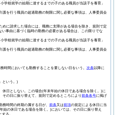
「小学校就学の始期に達するまでの子のある職員が当該子を養育」
介護を行う職員の超過勤務の制限に関し必要な事項は、人事委員会
ために請求した場合には、職務に支障がある場合を除き、規則で定
ない事由に基づく臨時の勤務の必要がある場合は、この限りでな
「小学校就学の始期に達するまでの子のある職員が当該子を養育」
介護を行う職員の超過勤務の制限に関し必要な事項は、人事委員会
勤務時間においても勤務することを要しない日をいう。
次条
以降に
」という。)
、休日としない。
この場合
(年末年始の休日である場合を除く。)
に
、その日に振り替えて、規則で定めるところにより
前条各号
に掲げ
勤務時間の終期の属する日が、
前条
又は
前項
の規定による休日に当
末年始の休日である場合を除く。)
においては、その日に振り替え
とする。