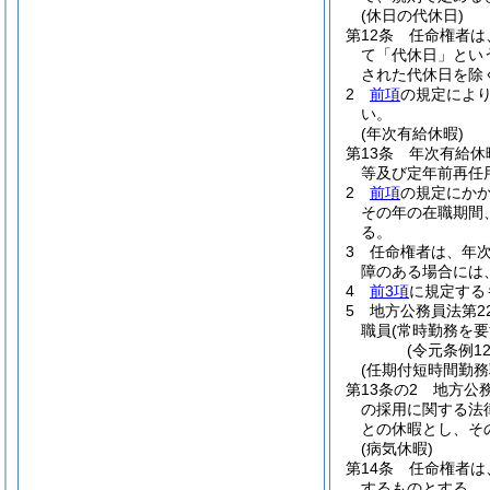
(休日の代休日)
第12条
任命権者は
て「代休日」とい
された代休日を除
2
前項
の規定によ
い。
(年次有給休暇)
第13条
年次有給休
等及び定年前再任
2
前項
の規定にか
その年の在職期間
る。
3
任命権者は、年
障のある場合には
4
前3項
に規定する
5
地方公務員法第2
職員
(常時勤務を
(令元条例1
(任期付短時間勤務
第13条の2
地方公
の採用に関する法
との休暇とし、そ
(病気休暇)
第14条
任命権者は
するものとする。