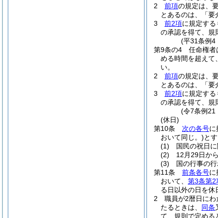
2
前項
の規定は、
とあるのは、「要
3
前2項
に規定する
の承認を得て、規
(平31条例
第9条の4
任命権者
める時間を超えて
い。
2
前項
の規定は、
とあるのは、「要
3
前2項
に規定する
の承認を得て、規
(令7条例2
(休日)
第10条
次の各号
に
おいて同じ。)
とす
(1)
国民の祝日に
(2)
12月29日か
(3)
国の行事の行
第11条
前条各号
に
おいて、
第3条第2
る日以外の日を休
2
職員が2暦日に
たるときは、
同条
て、規則で定める