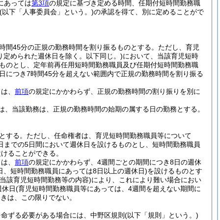
にあっては
第3項
の規定に基づき定める時間、任期付短時間勤務職
(以下「人事委員会」という。)
の承認を得て、別に定めることがで
時間45分の正規の勤務時間を割り振るものとする。
ただし、育児
り定められた週休日を除く。以下同じ。)
において、当該育児短時
るものとし、定年前再任用短時間勤務職員及び任期付短時間勤務職
日につき7時間45分を超えない範囲内で正規の勤務時間を割り振る
ては、
前項
の規定にかかわらず、正規の勤務時間の割り振りを別に
は、当該勤務は、正規の勤務時間の始期の属する日の勤務とする。
とする。
ただし、任命権者は、育児短時間勤務職員等について
日までの5日間において週休日を設けるものとし、短時間勤務職員
設けることができる。
ては、
前項
の規定にかかわらず、4週間ごとの期間につき8日の週休
日、短時間勤務職員にあっては8日以上の週休日)
を設けるものとす
当該育児短時間勤務等の内容)
により、これにより難い場合におい
週休日
(育児短時間勤務職員等にあっては、4週間を超えない期間に
ときは、この限りでない。
を命ずる必要がある場合には、中野区規則
(以下「規則」という。)