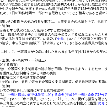
者は、職員
(育児短時間勤務職員等を除く。)
が満6歳に達する日の翌日以後
員の子
(満12歳に達する日の翌日以後の最初の4月1日から満18歳に達
会生活を総合的に支援するための法律
(平成17年法律第123号)
第4条第1
ため、1日の勤務時間の一部につき勤務しないことが相当であると認め
に関しその期間その他の必要な事項は、人事委員会の承認を得て、規則
・追加)
を必要とする状況に至った職員に対する意向確認等)
者は、職員が配偶者等が当該職員の介護を必要とする状況に至ったこと
で定める制度又は措置
(以下この条及び
次条
において「介護両立支援制度
の請求、申告又は申請
(以下「請求等」という。)
に係る当該職員の意向
に対して、当該職員が40歳に達した日の属する年度
(4月1日から翌年の
1・追加、令7条例39・一部改正)
関する措置)
者は、介護両立支援制度等の請求等が円滑に行われるようにするため、
介護両立支援制度等に係る研修の実施
制度等に関する相談体制の整備
る措置のほか、規則で定める介護両立支援制度等に係る勤務環境の整備
・追加)
ついての申出をした職員に対する意向確認等)
者は、
中野区職員の育児休業等に関する条例
(平成4年中野区条例第1号)
第
この項において「申出職員」という。)
に対して、次に掲げる措置を講じ
事と育児との両立に資するものとして規則で定める制度又は措置
(
次号