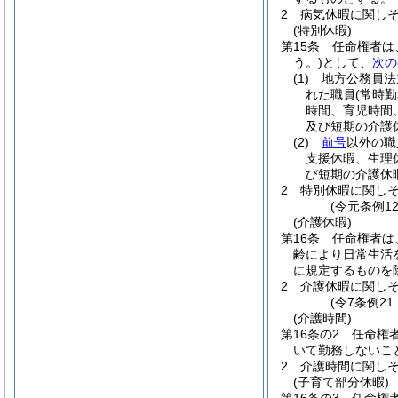
2
病気休暇に関し
(特別休暇)
第15条
任命権者は
う。)
として、
次の
(1)
地方公務員法
れた職員
(常時
時間、育児時間
及び短期の介護
(2)
前号
以外の職
支援休暇、生理
び短期の介護休
2
特別休暇に関し
(令元条例1
(介護休暇)
第16条
任命権者は
齢により日常生活
に規定するものを
2
介護休暇に関し
(令7条例2
(介護時間)
第16条の2
任命権
いて勤務しないこ
2
介護時間に関し
(子育て部分休暇)