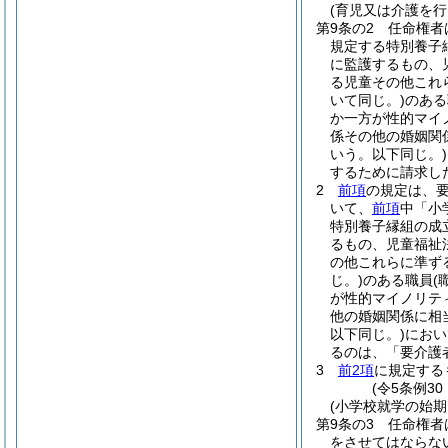
(育児又は介護を
第9条の2
任命権者
規定する特別養子
に監護するもの、
る児童その他これ
いて同じ。)
のある
か一方が性的マイ
係その他の婚姻関
いう。以下同じ。)
するために請求し
2
前項
の規定は、
いて、
前項
中「小
特別養子縁組の成
るもの、児童福祉
の他これらに準ず
じ。)
のある職員
(
が性的マイノリテ
他の婚姻関係に相
以下同じ。)
におい
るのは、「要介護
3
前2項
に規定する
(令5条例3
(小学校就学の始
第9条の3
任命権者
をさせてはならな