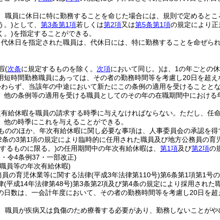
、職員に休日に特に勤務することを命じた場合には、規則で定めるとこ
う。)
として、
第3条第1項
若しくは
第2項
又は
第5条第1項
の規定により正
く。)
を指定することができる。
り代休日を指定された職員は、代休日には、特に勤務することを命ぜら
暇
(
次条
に規定するものを除く。
次項
において同じ。)
は、1の年ごとの休
用短時間勤務職員にあっては、その者の勤務時間等を考慮し20日を超え
かわらず、当該年の中途において新たにこの条例の適用を受けることと
、他の条例等の適用を受ける職員としてのその年の在職期間中における
次有給休暇を職員の請求する時季に与えなければならない。
ただし、任
、他の時季にこれを与えることができる。
もののほか、年次有給休暇に関し必要な事項は、人事委員会の承認を得
2条の3第1項の規定により臨時的に任用された職員及び地方公務員の育
要するものに限る。)
の任用期間中の年次有給休暇は、
第1項
及び
第2項
の
2・令4条例37・一部改正)
職員等の年次有給休暇)
務員の育児休業等に関する法律
(平成3年法律第110号)
第6条第1項第1号
律
(平成14年法律第48号)
第3条第2項及び第4条の規定により採用され
の日数は、一会計年度において、その者の勤務時間等を考慮し20日を超
、職員が疾病又は負傷のため療養する必要があり、勤務しないことがや