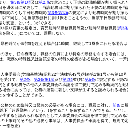
より、
第3条第1項
又は
第2項
の規定により正規の勤務時間が割り振られ
日を週休日に変更して、当該勤務日に割り振られた正規の勤務時間を当
務時間のうち半日勤務時間
(
第3条第1項
の規定により勤務時間が割り振ら
。以下同じ。)
を当該勤務日に割り振ることをやめ、当該半日勤務時間を
振り変更」という。)
ができる。
割り振り変更の規定は、育児短時間勤務職員等及び短時間勤務職員
(
第3
合を除く。)
については、適用しない。
勤務時間が6時間を超える場合は1時間、継続して1昼夜にわたる場合は
ののほか、任命権者は、職務の性質により特別の勤務を命ずる場合には
は、職務の特殊性又は当該公署の特殊の必要がある場合において、一斉
、人事委員会
(労働基準法
(昭和22年法律第49号)
別表第1第1号から第10
を受けて、
第2条
、
第3条第1項
及び
第2項
並びに
第5条
に規定する正規の
的とする勤務その他の人事委員会の承認を得て規則で定める断続的な勤
る場合にあっては、公務の運営に著しい支障が生ずると認められる場合
とを命ずることができる。
、公務のため臨時又は緊急の必要がある場合には、職員に対し、
前条
に
(以下「超過勤務」という。)
をすることを命ずることができる。
ただし
が生ずると認められる場合として人事委員会の承認を得て規則で定める
その上限時間その他の必要な事項は、人事委員会の承認を得て、規則で
4・一部改正)