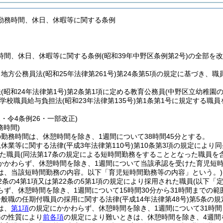
勤務時間、休日、休暇等に関する条例
時間、休日、休暇等に関する条例(昭和39年中野区条例第2号)の全部を
、地方公務員法
(昭和25年法律第261号)
第24条第5項の規定に基づき、
法
(昭和24年法律第1号)
第2条第1項に定める教育公務員
(中野区立幼稚園
立学校職員給与負担法
(昭和23年法律第135号)
第1条第1号に規定する職員
2・令4条例26・一部改正)
務時間)
勤務時間は、休憩時間を除き、1週間について38時間45分とする。
児休業等に関する法律
(平成3年法律第110号)
第10条第3項の規定により
た職員
(同法第17条の規定による短時間勤務をすることとなった職員を
かかわらず、休憩時間を除き、1週間について当該承認を受けた育児短
は、当該短時間勤務の内容。以下「育児短時間勤務等の内容」という。)
2条の4第1項又は第22条の5第1項の規定により採用された職員
(以下「
らず、休憩時間を除き、1週間について15時間30分から31時間までの
一般職の任期付職員の採用に関する法律
(平成14年法律第48号)
第5条の
は、
第1項
の規定にかかわらず、休憩時間を除き、1週間について31時
務の性質により
前各項
の規定により難いときは、休憩時間を除き、4週間を