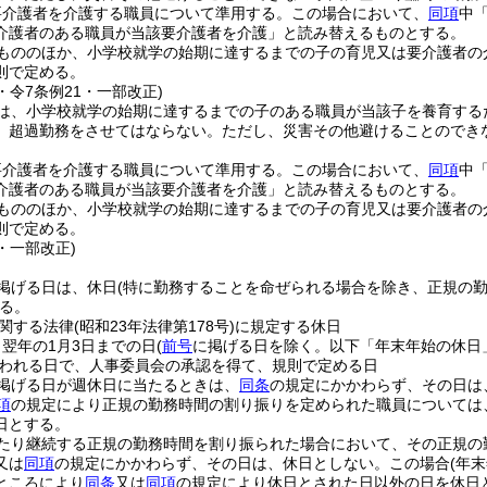
要介護者を介護する職員について準用する。
この場合において、
同項
中
介護者のある職員が当該要介護者を介護」と読み替えるものとする。
もののほか、小学校就学の始期に達するまでの子の育児又は要介護者の
則で定める。
4・令7条例21・一部改正)
は、小学校就学の始期に達するまでの子のある職員が当該子を養育する
、超過勤務をさせてはならない。
ただし、災害その他避けることのでき
要介護者を介護する職員について準用する。
この場合において、
同項
中
介護者のある職員が当該要介護者を介護」と読み替えるものとする。
もののほか、小学校就学の始期に達するまでの子の育児又は要介護者の
則で定める。
1・一部改正)
掲げる日は、休日
(特に勤務することを命ぜられる場合を除き、正規の
る。
関する法律
(昭和23年法律第178号)
に規定する休日
ら翌年の1月3日までの日
(
前号
に掲げる日を除く。以下「年末年始の休日
われる日で、人事委員会の承認を得て、規則で定める日
掲げる日が週休日に当たるときは、
同条
の規定にかかわらず、その日は
項
の規定により正規の勤務時間の割り振りを定められた職員については
日とする。
わたり継続する正規の勤務時間を割り振られた場合において、その正規の
又は
同項
の規定にかかわらず、その日は、休日としない。
この場合
(年
ところにより
同条
又は
同項
の規定により休日とされた日以外の日を休日