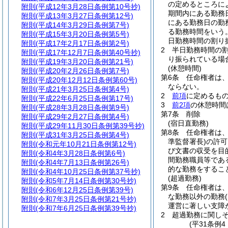
の定めるところに
附則
(平成12年3月28日条例第10号抄)
期間内にある勤務
附則
(平成13年3月27日条例第12号)
にある勤務日の勤
附則
(平成14年3月29日条例第7号)
る勤務時間をいう
附則
(平成15年3月20日条例第5号)
日勤務時間の割り
附則
(平成17年2月17日条例第2号)
2
半日勤務時間の
附則
(平成17年12月7日条例第40号抄)
り振られている場
附則
(平成19年3月20日条例第21号)
(休憩時間)
附則
(平成20年2月26日条例第7号)
第6条
任命権者は、
附則
(平成20年12月12日条例第60号)
ならない。
附則
(平成21年3月25日条例第4号)
2
前項
に定めるも
附則
(平成22年6月25日条例第17号)
3
前2項
の休憩時間
附則
(平成28年3月28日条例第9号)
第7条
削除
附則
(平成29年2月27日条例第4号)
(宿日直勤務)
附則
(平成29年11月30日条例第39号抄)
第8条
任命権者は
附則
(平成31年3月25日条例第4号)
準監督署長)
の許可
附則
(令和元年10月21日条例第12号)
び文書の収受を目
附則
(令和4年3月28日条例第6号)
間勤務職員等であ
附則
(令和4年7月13日条例第26号)
的な勤務をするこ
附則
(令和4年10月25日条例第37号抄)
(超過勤務)
附則
(令和5年7月14日条例第30号抄)
第9条
任命権者は
附則
(令和6年12月25日条例第39号)
な勤務以外の勤務
附則
(令和7年3月25日条例第21号抄)
運営に著しい支障
附則
(令和7年6月25日条例第39号抄)
2
超過勤務に関し
(平31条例