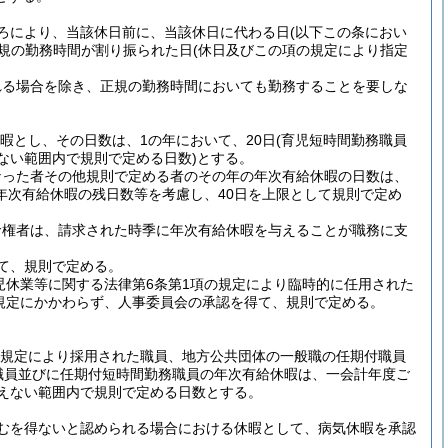
ろにより、当該休日前に、当該休日に代わる日
(以下この条におい
規の勤務時間が割り振られた日
(休日及びこの項の規定により指定
れる場合を除き、正規の勤務時間においても勤務することを要しな
暇とし、その日数は、1の年において、20日
(育児短時間勤務職員
ない範囲内で規則で定める日数)
とする。
なった者その他規則で定める者のその年の年次有給休暇の日数は、
年次有給休暇の残日数等を考慮し、40日を上限として規則で定め
命権者は、請求された時季に年次有給休暇を与えることが職務に支
て、規則で定める。
児休業等に関する法律第6条第1項の規定により臨時的に任用された
規定にかかわらず、人事委員会の承認を得て、規則で定める。
の規定により採用された職員、地方公共団体の一般職の任期付職員
た職員並びに任期付短時間勤務職員の年次有給休暇は、一会計年度ご
えない範囲内で規則で定める日数とする。
むを得ないと認められる場合における休暇として、病気休暇を承認