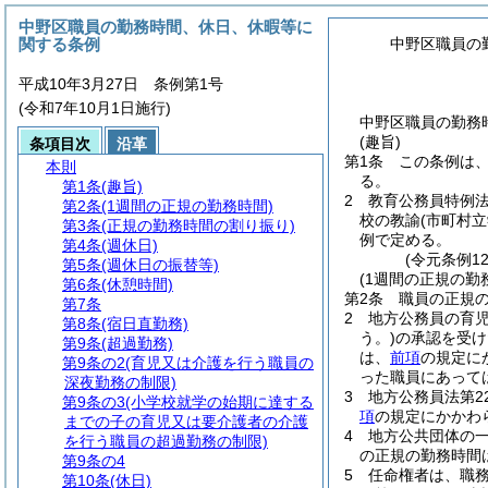
中野区職員の勤務時間、休日、休暇等に
関する条例
中野区職員の
平成10年3月27日 条例第1号
(令和7年10月1日施行)
中野区職員の勤務
(趣旨)
条項目次
沿革
第1条
この条例は
本則
る。
第1条
(趣旨)
2
教育公務員特例
第2条
(1週間の正規の勤務時間)
校の教諭
(市町村
第3条
(正規の勤務時間の割り振り)
例で定める。
第4条
(週休日)
(令元条例1
第5条
(週休日の振替等)
(1週間の正規の勤
第6条
(休憩時間)
第2条
職員の正規の
第7条
2
地方公務員の育
第8条
(宿日直勤務)
う。)
の承認を受け
第9条
(超過勤務)
は、
前項
の規定に
第9条の2
(育児又は介護を行う職員の
った職員にあって
深夜勤務の制限)
3
地方公務員法第2
第9条の3
(小学校就学の始期に達する
項
の規定にかかわ
までの子の育児又は要介護者の介護
4
地方公共団体の
を行う職員の超過勤務の制限)
の正規の勤務時間
第9条の4
5
任命権者は、職
第10条
(休日)