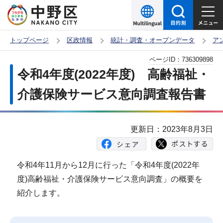
こ
の
ペ
トップページ
区政情報
統計・調査・オープンデータ
ア
ー
本
ページID：
736309898
ジ
文
令和4年度(2022年度) 高齢福祉・
の
こ
先
介護保険サービス意向調査報告書
こ
頭
か
で
ら
更新日：2023年8月3日
す
令和4年11月から12月に行った「令和4年度(2022年
度)高齢福祉・介護保険サービス意向調査」の概要を
紹介します。