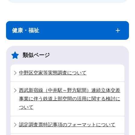
サ
本
ブ
文
健康・福祉
ナ
こ
ビ
こ
ゲ
ま
類似ページ
ー
で
シ
中野区空家等実態調査について
ョ
ン
西武新宿線（中井駅～野方駅間）連続立体交差
こ
事業に伴う鉄道上部空間の活用に関する検討に
こ
ついて
か
ら
認定調査票特記事項のフォーマットについて