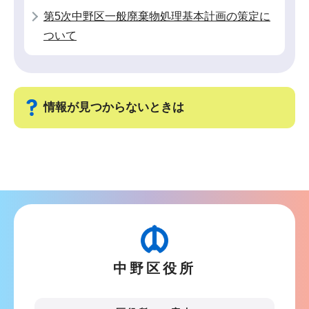
第5次中野区一般廃棄物処理基本計画の策定に
ついて
情報が見つからないときは
サ
ブ
ナ
ビ
ゲ
ー
中野区役所
シ
ョ
ン