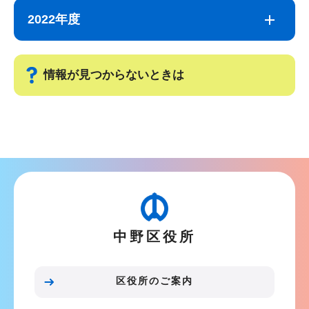
ブ
文
2022年度
ナ
こ
ビ
こ
ゲ
ま
情報が見つからないときは
ー
で
シ
サ
ョ
ブ
ン
ナ
こ
ビ
こ
ゲ
か
ー
ら
中野区役所
シ
ョ
ン
区役所のご案内
こ