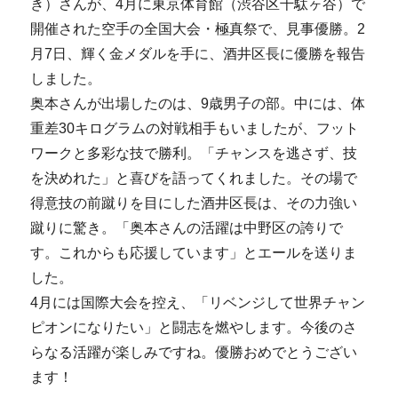
き）さんが、4月に東京体育館（渋谷区千駄ヶ谷）で
開催された空手の全国大会・極真祭で、見事優勝。2
月7日、輝く金メダルを手に、酒井区長に優勝を報告
しました。
奥本さんが出場したのは、9歳男子の部。中には、体
重差30キログラムの対戦相手もいましたが、フット
ワークと多彩な技で勝利。「チャンスを逃さず、技
を決めれた」と喜びを語ってくれました。その場で
得意技の前蹴りを目にした酒井区長は、その力強い
蹴りに驚き。「奥本さんの活躍は中野区の誇りで
す。これからも応援しています」とエールを送りま
した。
4月には国際大会を控え、「リベンジして世界チャン
ピオンになりたい」と闘志を燃やします。今後のさ
らなる活躍が楽しみですね。優勝おめでとうござい
ます！