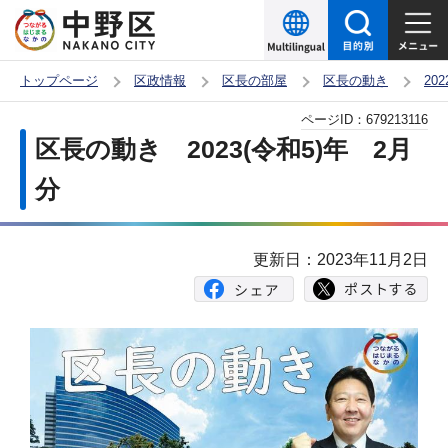
こ
の
ペ
トップページ
区政情報
区長の部屋
区長の動き
20
ー
本
ページID：
679213116
ジ
文
区長の動き 2023(令和5)年 2月
の
こ
先
分
こ
頭
か
で
ら
更新日：2023年11月2日
す