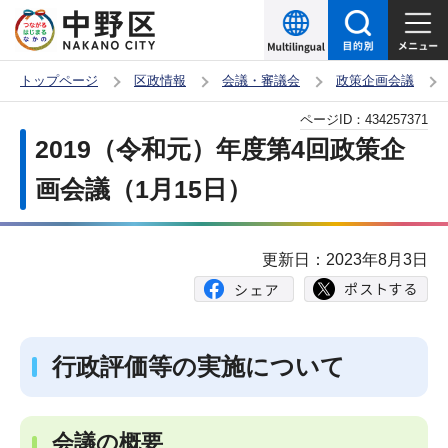
こ
の
ペ
トップページ
区政情報
会議・審議会
政策企画会議
ー
本
ページID：
434257371
ジ
文
2019（令和元）年度第4回政策企
の
こ
先
画会議（1月15日）
こ
頭
か
で
ら
更新日：2023年8月3日
す
行政評価等の実施について
会議の概要