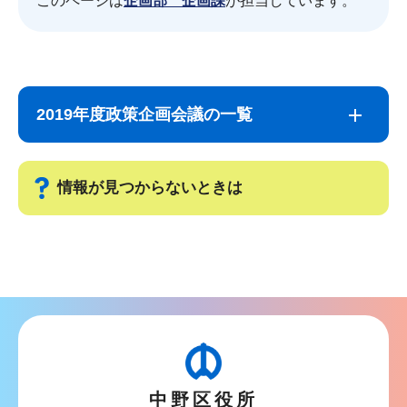
このページは
企画部 企画課
が担当しています。
サ
本
ブ
文
2019年度政策企画会議の一覧
ナ
こ
ビ
こ
ゲ
ま
情報が見つからないときは
ー
で
シ
サ
ョ
ブ
ン
ナ
こ
ビ
こ
ゲ
か
ー
ら
中野区役所
シ