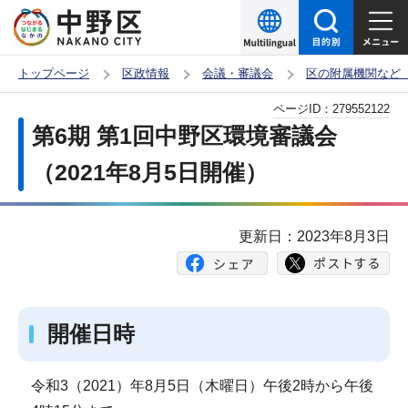
こ
の
ペ
トップページ
区政情報
会議・審議会
区の附属機関など
ー
本
ページID：
279552122
ジ
文
第6期 第1回中野区環境審議会
の
こ
先
（2021年8月5日開催）
こ
頭
か
で
ら
更新日：2023年8月3日
す
開催日時
令和3（2021）年8月5日（木曜日）午後2時から午後