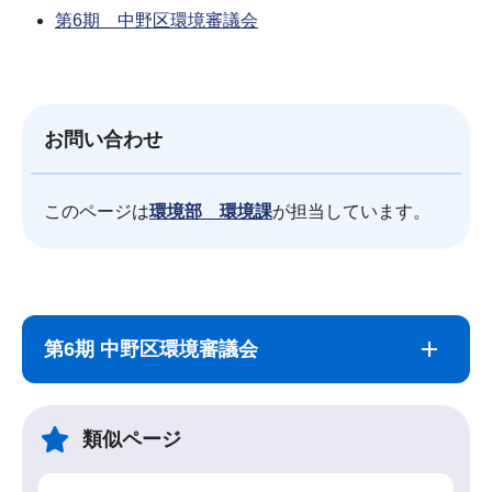
第6期 中野区環境審議会
お問い合わせ
このページは
環境部 環境課
が担当しています。
サ
本
ブ
文
第6期 中野区環境審議会
ナ
こ
ビ
こ
ゲ
ま
類似ページ
ー
で