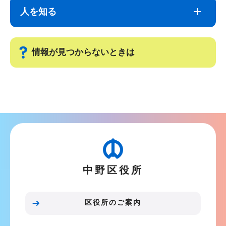
ナ
こ
人を知る
ビ
こ
ゲ
ま
ー
で
情報が見つからないときは
シ
ョ
サ
ン
ブ
こ
ナ
こ
ビ
か
ゲ
ら
ー
中野区役所
シ
ョ
ン
区役所のご案内
こ
こ