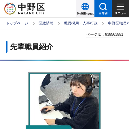
こ
の
ペ
トップページ
区政情報
職員採用・人事行政
中野区職員
ー
本
ページID：
939563991
ジ
文
の
先輩職員紹介
こ
先
こ
頭
か
で
ら
す