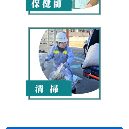
サ
本
ブ
文