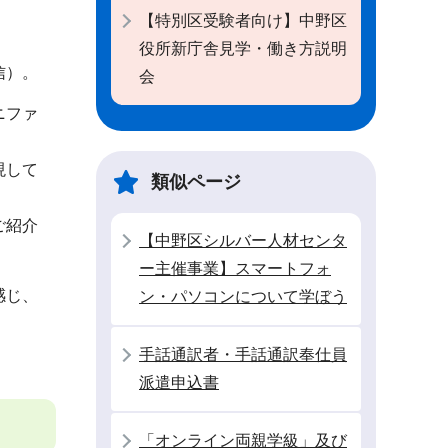
【特別区受験者向け】中野区
役所新庁舎見学・働き方説明
信）。
会
ニファ
現して
類似ページ
ご紹介
【中野区シルバー人材センタ
ー主催事業】スマートフォ
感じ、
ン・パソコンについて学ぼう
手話通訳者・手話通訳奉仕員
派遣申込書
「オンライン両親学級」及び