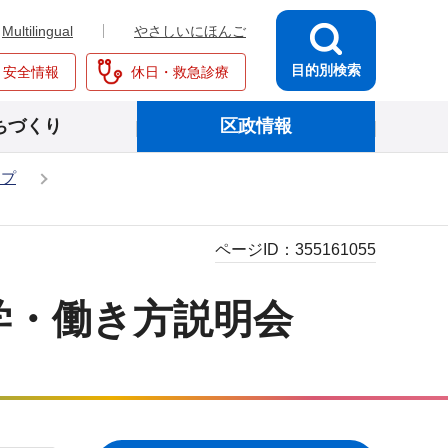
Multilingual
やさしいにほんご
目的別検索
・安全情報
休日・救急診療
ちづくり
区政情報
ップ
ページID：
355161055
学・働き方説明会