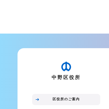
本
文
こ
こ
ま
で
中野区役所
区役所のご案内