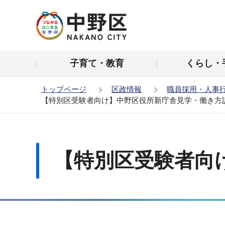
こ
の
ペ
ー
子育て・教育
くらし・
ジ
の
トップページ
区政情報
職員採用・人事
先
【特別区受験者向け】中野区役所新庁舎見学・働き方
頭
で
本
す
文
こ
【特別区受験者向
こ
か
ら