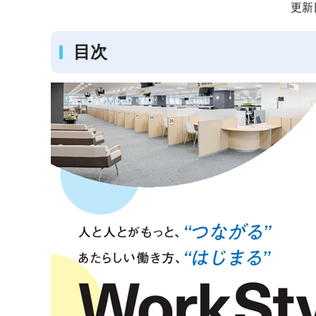
サ
更新
ブ
ナ
目次
ビ
ゲ
ー
シ
ョ
ン
こ
こ
か
ら