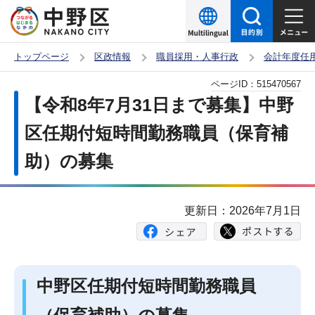
こ
の
ペ
トップページ
区政情報
職員採用・人事行政
会計年度任
ー
本
ページID：
515470567
ジ
文
【令和8年7月31日まで募集】中野
の
こ
先
区任期付短時間勤務職員（保育補
こ
頭
助）の募集
か
で
ら
す
更新日：2026年7月1日
中野区任期付短時間勤務職員