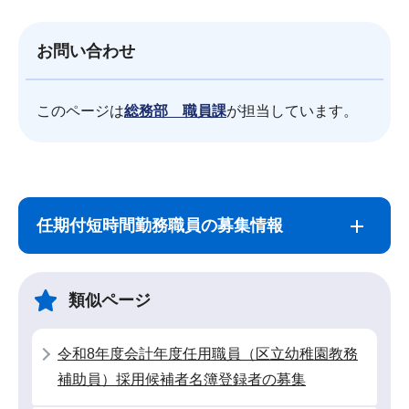
お問い合わせ
このページは
総務部 職員課
が担当しています。
サ
本
ブ
文
任期付短時間勤務職員の募集情報
ナ
こ
ビ
こ
ゲ
ま
類似ページ
ー
で
シ
令和8年度会計年度任用職員（区立幼稚園教務
ョ
補助員）採用候補者名簿登録者の募集
ン