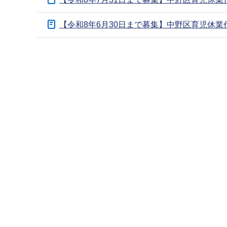
ブ
ナ
【令和8年6月30日まで募集】中野区育児休
ビ
ゲ
本
ー
文
シ
こ
ョ
こ
ン
ま
こ
で
こ
か
ら