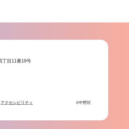
サ
ブ
ナ
ビ
ゲ
ー
シ
ョ
四丁目11番19号
ン
こ
こ
ま
で
アクセシビリティ
©中野区