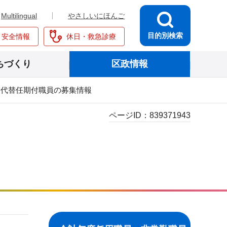
Multilingual
やさしいにほんご
目的別検索
・安全情報
休日・救急診療
ちづくり
区政情報
業代替任期付職員の募集情報
ページID：
839371943