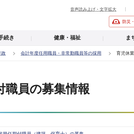
音声読み上げ・文字拡大
防災
手続き
健康・福祉
ま
行政
会計年度任用職員・非常勤職員等の採用
育児休
付職員の募集情報
業代替任期付職員（建築、保育士）の募集