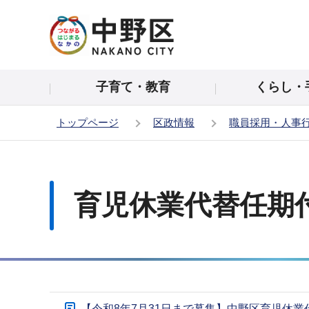
こ
の
ペ
ー
子育て・教育
くらし・
ジ
の
トップページ
区政情報
職員採用・人事
先
頭
本
で
文
す
こ
育児休業代替任期
こ
か
ら
サ
【令和8年7月31日まで募集】中野区育児休