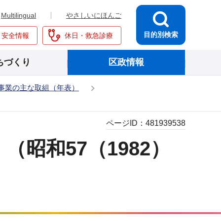
Multilingual
やさしいにほんご
目的別検索
・安全情報
休日・救急診療
ちづくり
区政情報
和事業の主な取組（年表）
ページID：
481939538
昭和57（1982）