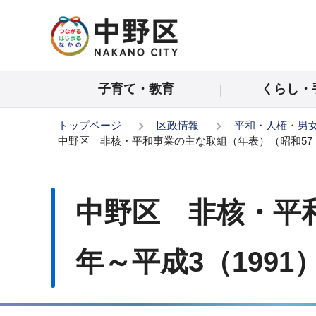
こ
の
ペ
ー
子育て・教育
くらし・
ジ
の
トップページ
区政情報
平和・人権・男
先
中野区 非核・平和事業の主な取組（年表）（昭和57（1
頭
で
本
す
文
中野区 非核・平和
こ
こ
か
年～平成3（1991
ら