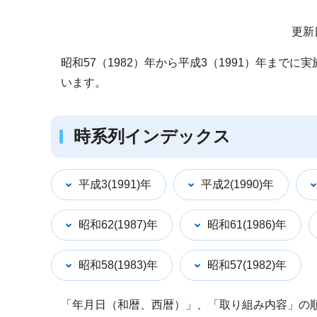
サ
更新
ブ
昭和57（1982）年から平成3（1991）年ま
ナ
います。
ビ
ゲ
ー
時系列インデックス
シ
ョ
平成3(1991)年
平成2(1990)年
ン
こ
昭和62(1987)年
昭和61(1986)年
こ
か
昭和58(1983)年
昭和57(1982)年
ら
「年月日（和暦、西暦）」、「取り組み内容」の