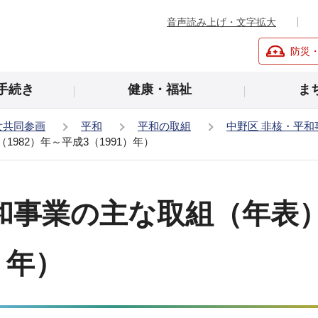
音声読み上げ・文字拡大
防災
手続き
健康・福祉
ま
女共同参画
平和
平和の取組
中野区 非核・平
982）年～平成3（1991）年）
事業の主な取組（年表）（
）年）