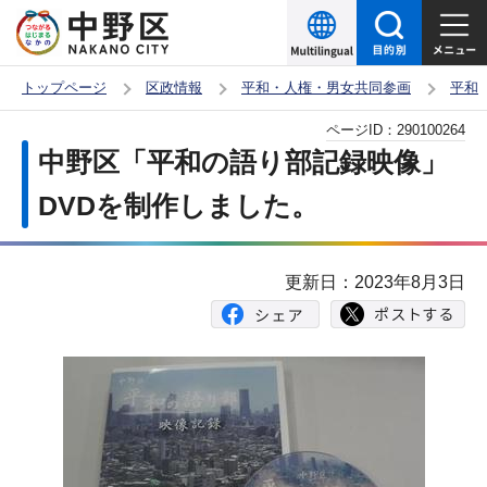
こ
の
ペ
トップページ
区政情報
平和・人権・男女共同参画
平和
ー
本
ページID：
290100264
ジ
文
中野区「平和の語り部記録映像」
の
こ
先
DVDを制作しました。
こ
頭
か
で
ら
更新日：2023年8月3日
す