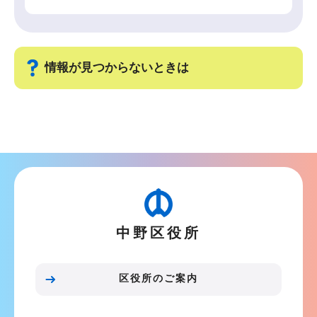
ョ
ン
こ
こ
情報が見つからないときは
か
ら
サ
ブ
ナ
ビ
ゲ
ー
中野区役所
シ
ョ
ン
区役所のご案内
こ
こ