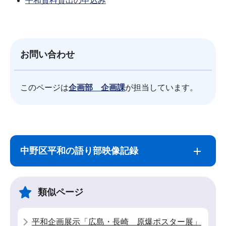
平和資料貸出の申込み
お問い合わせ
このページは
企画部 企画課
が担当しています。
サ
本
ブ
文
中野区平和の語り部映像記録
ナ
こ
ビ
こ
ゲ
ま
類似ページ
ー
で
シ
平和企画展示「広島・長崎 原爆ポスター展」