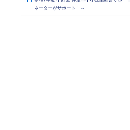
ブ
ネーターがサポート！～
ナ
ビ
本
ゲ
文
ー
こ
シ
こ
ョ
ま
ン
で
こ
こ
か
ら