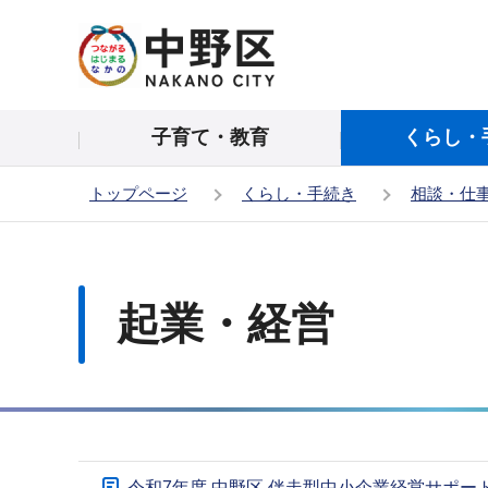
こ
の
ペ
ー
子育て・教育
くらし・
ジ
の
トップページ
くらし・手続き
相談・仕
先
頭
本
で
文
す
こ
起業・経営
こ
か
ら
サ
令和7年度 中野区 伴走型中小企業経営サポ