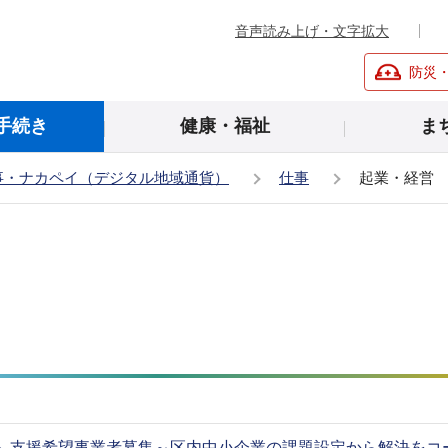
音声読み上げ・文字拡大
防災
手続き
健康・福祉
ま
事・ナカペイ（デジタル地域通貨）
仕事
起業・経営
ート 支援希望事業者募集～区内中小企業の課題設定から解決をコ