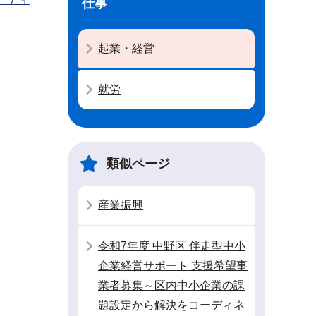
仕事
起業・経営
就労
類似ページ
産業振興
令和7年度 中野区 伴走型中小
企業経営サポート 支援希望事
業者募集～区内中小企業の課
題設定から解決をコーディネ