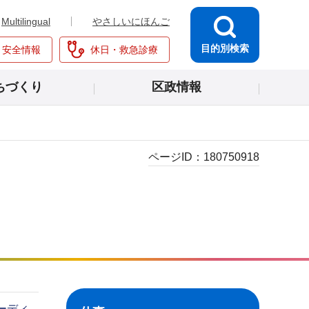
Multilingual
やさしいにほんご
目的別検索
・安全情報
休日・救急診療
ちづくり
区政情報
ページID：
180750918
ーディ