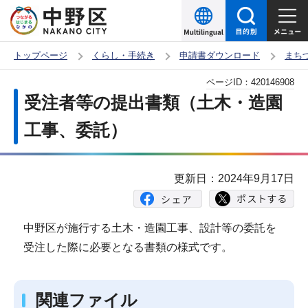
こ
の
ペ
トップページ
くらし・手続き
申請書ダウンロード
まち
ー
本
ページID：
420146908
ジ
文
受注者等の提出書類（土木・造園
の
こ
先
工事、委託）
こ
頭
か
で
ら
更新日：2024年9月17日
す
中野区が施行する土木・造園工事、設計等の委託を
受注した際に必要となる書類の様式です。
関連ファイル