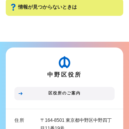
ゲ
ま
情報が見つからないときは
ー
で
シ
サ
ョ
ブ
ン
ナ
こ
ビ
こ
ゲ
か
ー
ら
中野区役所
シ
ョ
ン
区役所のご案内
こ
こ
ま
住所
〒164-8501 東京都中野区中野四丁
で
目11番19号