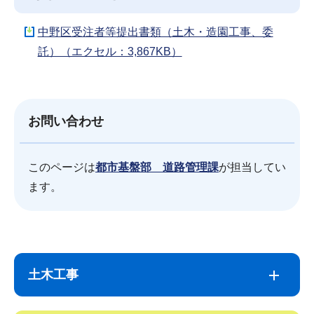
中野区受注者等提出書類（土木・造園工事、委
託）（エクセル：3,867KB）
お問い合わせ
このページは
都市基盤部 道路管理課
が担当してい
ます。
サ
本
ブ
文
土木工事
ナ
こ
ビ
こ