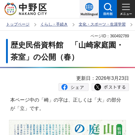
こ
の
ペ
トップページ
くらし・手続き
文化・スポーツ・生涯学習
ー
本
ページID：
360492789
ジ
文
歴史民俗資料館 「山崎家庭園・
の
こ
先
茶室」の公開（春）
こ
頭
か
で
ら
更新日：2026年3月23日
す
本ページ中の「崎」の字は、正しくは「大」の部分
が「立」です。