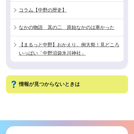
ン
コラム【中野の歴史】
こ
こ
なかの物語 其の二 原始なかのは寒かった
か
ら
【まるっと中野】おかえり、例大祭！見どころ
いっぱい「中野沼袋氷川神社」
情報が見つからないときは
サ
ブ
ナ
ビ