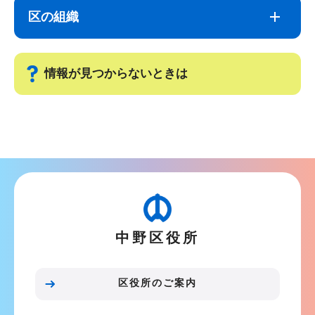
ナ
こ
区の組織
ビ
こ
ゲ
ま
ー
で
情報が見つからないときは
シ
ョ
サ
ン
ブ
こ
ナ
こ
ビ
か
ゲ
ら
ー
中野区役所
シ
ョ
ン
区役所のご案内
こ