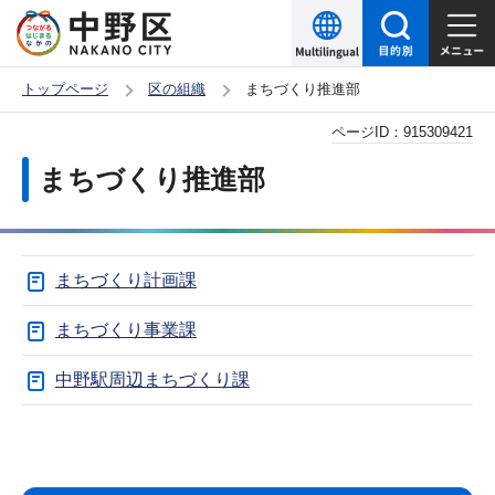
こ
の
ペ
トップページ
区の組織
まちづくり推進部
ー
本
ページID：
915309421
ジ
文
の
まちづくり推進部
こ
先
こ
頭
か
で
まちづくり計画課
ら
す
まちづくり事業課
中野駅周辺まちづくり課
サ
本
ブ
文