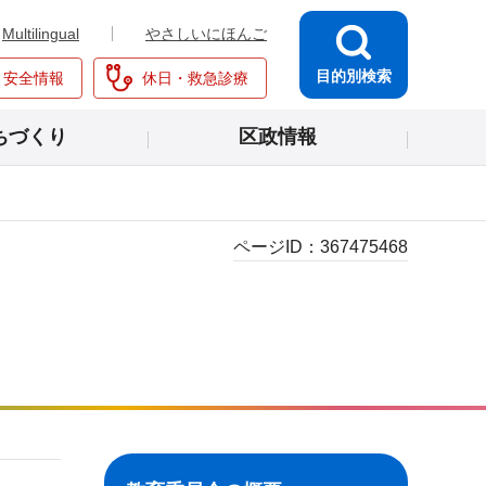
Multilingual
やさしいにほんご
目的別検索
・安全情報
休日・救急診療
ちづくり
区政情報
ページID：
367475468