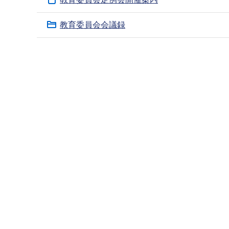
ブ
ナ
教育委員会会議録
ビ
ゲ
本
ー
文
シ
こ
ョ
こ
ン
ま
こ
で
こ
か
ら