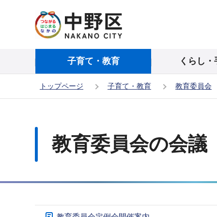
こ
の
ペ
ー
子育て・教育
くらし・
ジ
の
トップページ
子育て・教育
教育委員会
先
頭
本
で
文
す
こ
教育委員会の会議
こ
か
ら
サ
教育委員会定例会開催案内