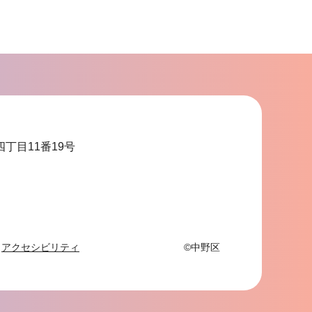
サ
ブ
ナ
ビ
ゲ
ー
シ
ョ
四丁目11番19号
ン
こ
こ
ま
で
アクセシビリティ
©中野区