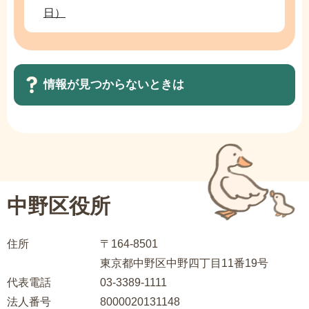
日）
情報が見つからないときは
サ
ブ
ナ
ビ
中野区役所
ゲ
ー
住所
〒164-8501
シ
東京都中野区中野四丁目11番19号
ョ
代表電話
03-3389-1111
ン
法人番号
8000020131148
こ