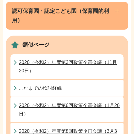
ブ
こ
ナ
認可保育園・認定こども園（保育園的利
こ
ビ
用）
ま
ゲ
で
ー
シ
類似ページ
ョ
ン
2020（令和2）年度第3回政策企画会議（11月
こ
20日）
こ
か
これまでの検討経緯
ら
2020（令和2）年度第6回政策企画会議（1月20
日）
2020（令和2）年度第8回政策企画会議（3月3