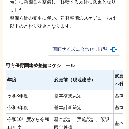
号）に新園舎を整備し、移転する方針に変更となり
ました。
整備方針の変更に伴い、建替整備のスケジュールは
以下のとおり変更となります。
画面サイズに合わせて閲覧
野方保育園建替整備スケジュール
変更後
年度
変更前（現地建替）
へ移転
令和8年度
基本構想策定
基本構
令和9年度
基本計画策定
基本計
令和10年度から令和
基本設計・実施設計、仮設
基本設
11年度
園舎整備