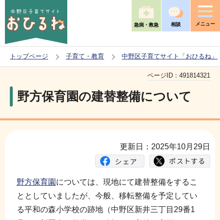
こ
の
メニュー
相談
急病・救急
ペ
ー
トップページ
子育て・教育
中野区子育てサイト「おひるね」
ジ
本
の
ページID：
491814321
文
先
野方保育園の建替整備について
こ
頭
こ
で
か
す
ら
更新日：2025年10月29日
野方保育園
については、現地にて建替整備をするこ
ととしていましたが、今般、移転整備を予定してい
る平和の森小学校の跡地（中野区新井三丁目29番1