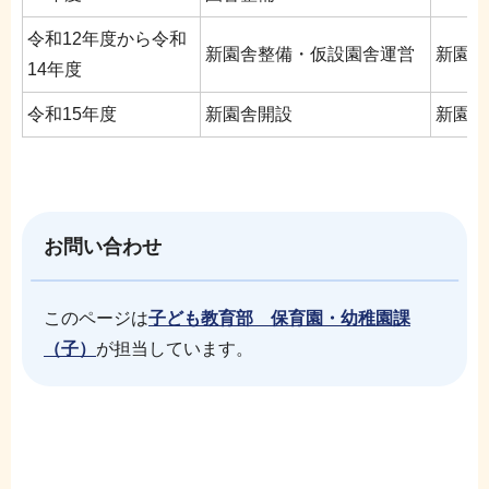
令和12年度から令和
新園舎整備・仮設園舎運営
新園舎
14年度
令和15年度
新園舎開設
新園舎
お問い合わせ
このページは
子ども教育部 保育園・幼稚園課
（子）
が担当しています。
本
サ
文