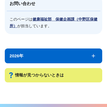
お問い合わせ
このページは
健康福祉部 保健企画課（中野区保健
所）
が担当しています。
サ
本
ブ
文
2026年
ナ
こ
ビ
こ
ゲ
ま
情報が見つからないときは
ー
で
シ
サ
ョ
ブ
ン
ナ