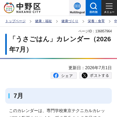
こ
の
ペ
トップページ
健康・福祉
健康づくり
栄養・食育
ー
本
ページID：
136857964
ジ
文
「うさごはん」カレンダー（2026
の
こ
先
年7月）
こ
頭
か
で
ら
更新日：2026年7月1日
す
7月
このカレンダーは、専門学校東京テクニカルカレッ