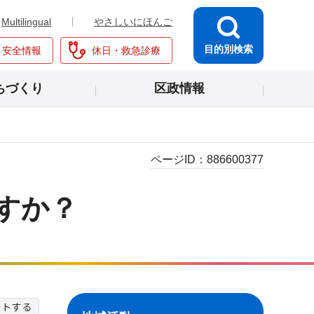
Multilingual
やさしいにほんご
目的別検索
・安全情報
休日・救急診療
ちづくり
区政情報
ページID：
886600377
すか？