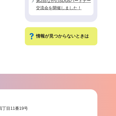
第2回なかのSDGsパートナー
交流会を開催しました！
情報が見つからないときは
サ
ブ
ナ
ビ
ゲ
ー
シ
ョ
四丁目11番19号
ン