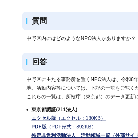
ブ
ナ
質問
ビ
ゲ
ー
中野区内にはどのようなNPO法人がありますか？
シ
ョ
回答
ン
こ
中野区に主たる事務所を置くNPO法人は、令和8年
こ
地、活動内容等については、下記の一覧をご覧く
か
これらの一覧は、所轄庁（東京都）のデータ更新
ら
東京都認証(211法人)
エクセル版
（エクセル：130KB）
PDF版
（PDF形式：892KB）
特定非営利活動法人 活動領域一覧（外部サイ