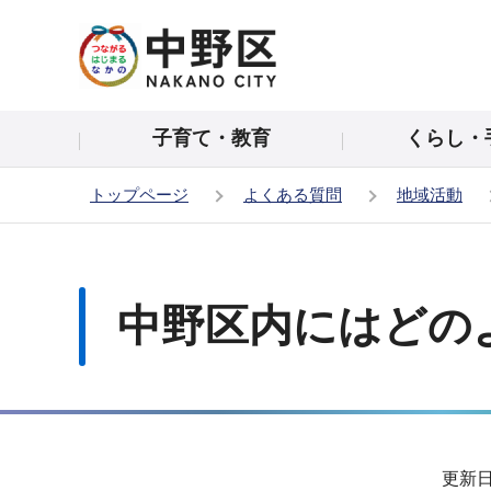
こ
の
ペ
ー
子育て・教育
くらし・
ジ
の
トップページ
よくある質問
地域活動
先
頭
本
で
文
す
こ
中野区内にはどの
こ
か
ら
サ
更新日