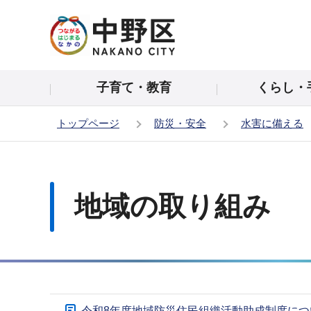
こ
の
ペ
ー
子育て・教育
くらし・
ジ
の
トップページ
防災・安全
水害に備える
先
頭
本
で
文
す
こ
地域の取り組み
こ
か
ら
サ
令和8年度地域防災住民組織活動助成制度につ