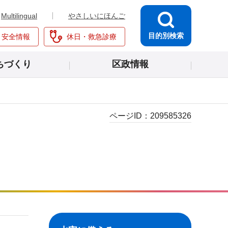
Multilingual
やさしいにほんご
目的別検索
・安全情報
休日・救急診療
ちづくり
区政情報
ページID：
209585326