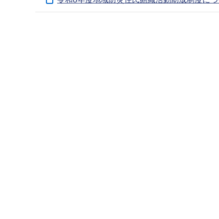
ブ
ナ
本
ビ
文
ゲ
こ
ー
こ
シ
ま
ョ
で
ン
こ
こ
か
ら