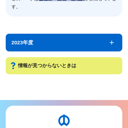
す。
サ
本
ブ
文
2023年度
ナ
こ
ビ
こ
ゲ
ま
情報が見つからないときは
ー
で
シ
サ
ョ
ブ
ン
ナ
こ
ビ
こ
ゲ
か
ー
ら