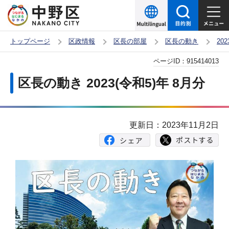
こ
の
ペ
トップページ
区政情報
区長の部屋
区長の動き
20
ー
本
ページID：
915414013
ジ
文
の
区長の動き 2023(令和5)年 8月分
こ
先
こ
頭
か
で
更新日：2023年11月2日
ら
す