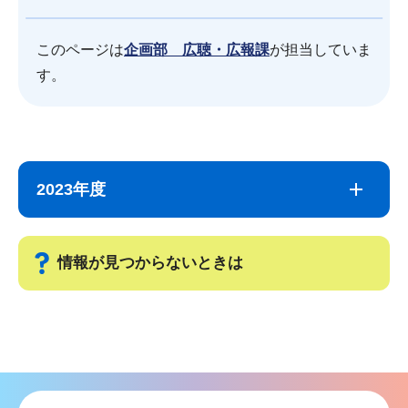
このページは
企画部 広聴・広報課
が担当していま
す。
サ
本
ブ
文
2023年度
ナ
こ
ビ
こ
ゲ
ま
情報が見つからないときは
ー
で
シ
サ
ョ
ブ
ン
ナ
こ
ビ