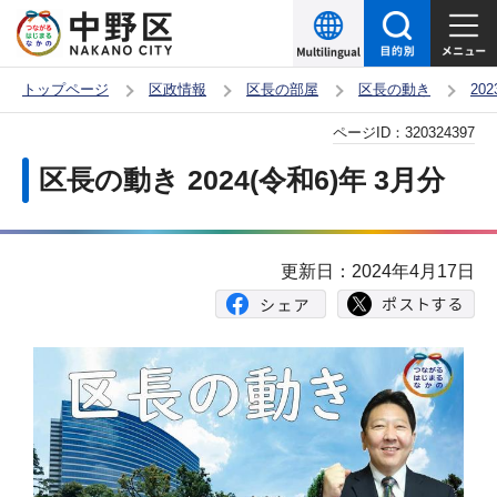
こ
の
ペ
トップページ
区政情報
区長の部屋
区長の動き
20
ー
本
ページID：
320324397
ジ
文
の
区長の動き 2024(令和6)年 3月分
こ
先
こ
頭
か
で
更新日：2024年4月17日
ら
す