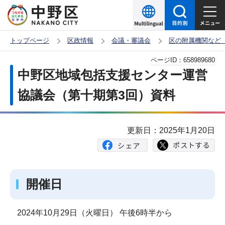
こ
の
ペ
トップページ
区政情報
会議・審議会
区の附属機関など
ー
本
ページID：
658989680
ジ
文
中野区地域包括支援センター運営
の
こ
先
協議会（第十期第3回）資料
こ
頭
か
で
ら
更新日：2025年1月20日
す
開催日
2024年10月29日（火曜日） 午後6時半から