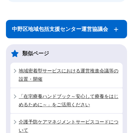
サ
本
ブ
文
中野区地域包括支援センター運営協議会
ナ
こ
ビ
こ
ゲ
ま
類似ページ
ー
で
シ
地域密着型サービスにおける運営推進会議等の
ョ
設置・開催
ン
こ
「在宅療養ハンドブック～安心して療養をはじ
こ
めるために～」をご活用ください
か
ら
介護予防ケアマネジメントサービスコードにつ
いて